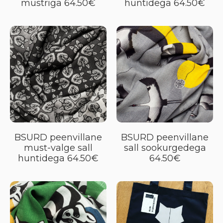
mustriga 64.50€
huntidega 64.50€
BSURD peenvillane
BSURD peenvillane
must-valge sall
sall sookurgedega
huntidega 64.50€
64.50€