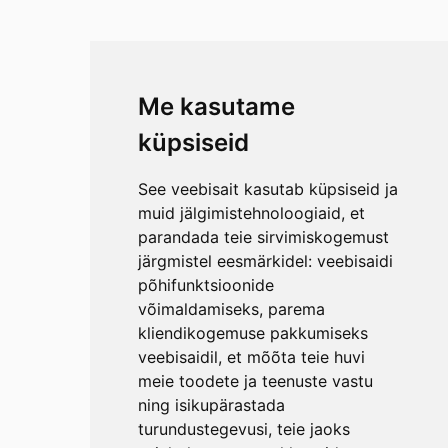
Me kasutame
küpsiseid
See veebisait kasutab küpsiseid ja
muid jälgimistehnoloogiaid, et
parandada teie sirvimiskogemust
järgmistel eesmärkidel:
veebisaidi
põhifunktsioonide
võimaldamiseks
,
parema
kliendikogemuse pakkumiseks
veebisaidil
,
et mõõta teie huvi
meie toodete ja teenuste vastu
ning isikupärastada
turundustegevusi
,
teie jaoks