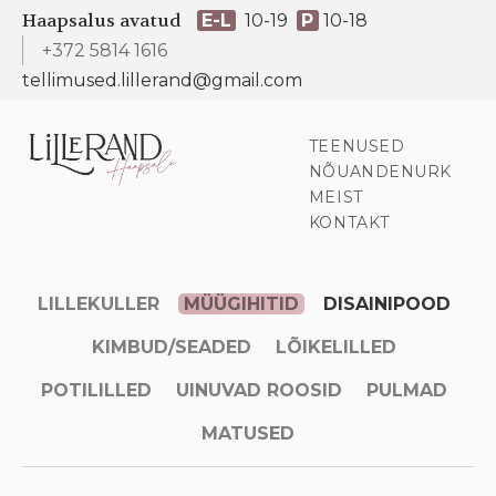
Haapsalus avatud
E-L
10-19
P
10-18
+372 5814 1616
tellimused.lillerand@gmail.com
TEENUSED
NÕUANDENURK
MEIST
KONTAKT
LILLEKULLER
MÜÜGIHITID
DISAINIPOOD
KIMBUD/SEADED
LÕIKELILLED
POTILILLED
UINUVAD ROOSID
PULMAD
MATUSED