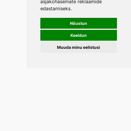
asjakohasemate reklaamide
edastamiseks
.
Nõustun
Keeldun
Muuda minu eelistusi