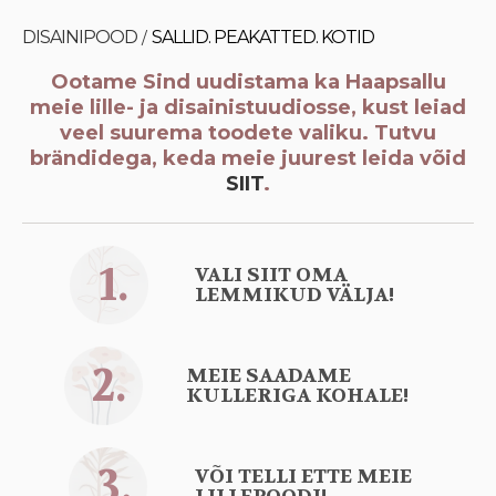
DISAINIPOOD
SALLID. PEAKATTED. KOTID
/
Ootame Sind uudistama ka Haapsallu
meie lille- ja disainistuudiosse, kust leiad
veel suurema toodete valiku.
Tutvu
brändidega, keda meie juurest leida võid
SIIT
.
1.
VALI SIIT OMA
LEMMIKUD VÄLJA!
2.
MEIE SAADAME
KULLERIGA KOHALE!
3.
VÕI TELLI ETTE MEIE