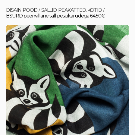
DISAINIPOOD
SALLID. PEAKATTED. KOTID
/
/
BSURD peenvillane sall pesukarudega 64.50€