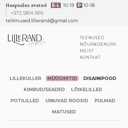
Haapsalus avatud
E-L
10-19
P
10-18
+372 5814 1616
tellimused.lillerand@gmail.com
TEENUSED
NÕUANDENURK
MEIST
KONTAKT
LILLEKULLER
MÜÜGIHITID
DISAINIPOOD
KIMBUD/SEADED
LÕIKELILLED
POTILILLED
UINUVAD ROOSID
PULMAD
MATUSED