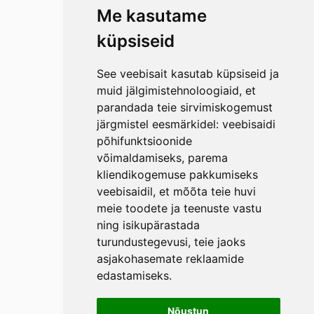
Me kasutame
küpsiseid
See veebisait kasutab küpsiseid ja
muid jälgimistehnoloogiaid, et
parandada teie sirvimiskogemust
järgmistel eesmärkidel:
veebisaidi
põhifunktsioonide
võimaldamiseks
,
parema
kliendikogemuse pakkumiseks
veebisaidil
,
et mõõta teie huvi
meie toodete ja teenuste vastu
ning isikupärastada
turundustegevusi
,
teie jaoks
asjakohasemate reklaamide
edastamiseks
.
Nõustun