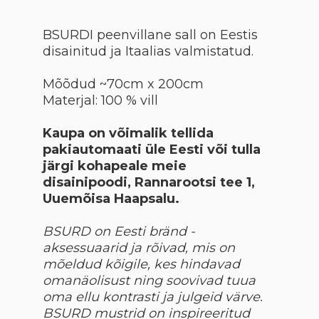
BSURDI peenvillane sall on Eestis
disainitud ja Itaalias valmistatud.
Mõõdud ~70cm x 200cm
Materjal: 100 % vill
Kaupa on võimalik tellida
pakiautomaati üle Eesti või tulla
järgi kohapeale meie
disainipoodi, Rannarootsi tee 1,
Uuemõisa Haapsalu.
BSURD on Eesti bränd -
aksessuaarid ja rõivad, mis on
mõeldud kõigile, kes hindavad
omanäolisust ning soovivad tuua
oma ellu kontrasti ja julgeid värve.
BSURD mustrid on inspireeritud