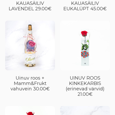
KAUASÄILIV
KAUASÄILIV
LAVENDEL 29.00€
EUKALÜPT 45.00€
Uinuv roos +
UINUV ROOS
Mamm&Frukt
KINKEKARBIS
vahuvein 30.00€
(erinevad värvid)
21.00€