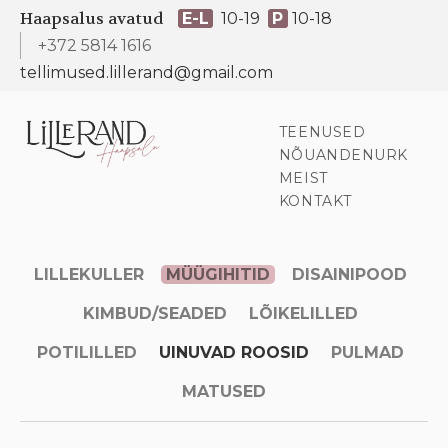
Haapsalus avatud
E-L
10-19
P
10-18
+372 5814 1616
tellimused.lillerand@gmail.com
TEENUSED
NÕUANDENURK
MEIST
KONTAKT
LILLEKULLER
MÜÜGIHITID
DISAINIPOOD
KIMBUD/SEADED
LÕIKELILLED
POTILILLED
UINUVAD ROOSID
PULMAD
MATUSED