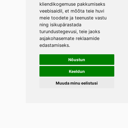
kliendikogemuse pakkumiseks
veebisaidil
,
et mõõta teie huvi
meie toodete ja teenuste vastu
ning isikupärastada
turundustegevusi
,
teie jaoks
asjakohasemate reklaamide
edastamiseks
.
Nõustun
Keeldun
Muuda minu eelistusi