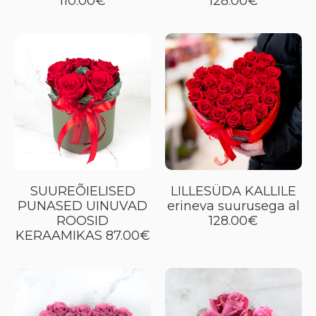
110.00€
128.00€
SUUREÕIELISED
LILLESÜDA KALLILE
PUNASED UINUVAD
erineva suurusega al
ROOSID
128.00€
KERAAMIKAS 87.00€