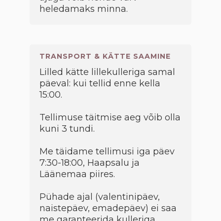
heledamaks minna.
TRANSPORT & KÄTTE SAAMINE
Lilled kätte lillekulleriga samal
päeval: kui tellid enne kella
15:00.
Tellimuse täitmise aeg võib olla
kuni 3 tundi.
Me täidame tellimusi iga päev
7:30-18:00, Haapsalu ja
Läänemaa piires.
Pühade ajal (valentinipäev,
naistepäev, emadepäev) ei saa
me garanteerida kulleriga