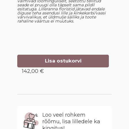
valmivad loominguliselt, seetõttu tellitud
seade ei pruugi olla täpselt sama pildil
esitatuga. Lilleranna floristid jätavad endale
õiguse teha asendusi lille ja kinkekarbi/vaasi
värvivalikus, et üldmulje säiliks ja toote
rahaline väärtus ei muutuks.
Lisa ostukorvi
142,00 €
Loo veel rohkem
rõõmu, lisa lilledele ka
kingitus!