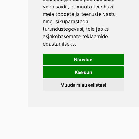
veebisaidil
,
et mõõta teie huvi
meie toodete ja teenuste vastu
ning isikupärastada
turundustegevusi
,
teie jaoks
asjakohasemate reklaamide
edastamiseks
.
Nõustun
Keeldun
Muuda minu eelistusi