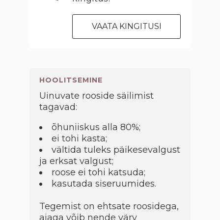
VAATA KINGITUSI
HOOLITSEMINE
Uinuvate rooside säilimist
tagavad:
õhuniiskus alla 80%;
ei tohi kasta;
vältida tuleks päikesevalgust
ja erksat valgust;
roose ei tohi katsuda;
kasutada siseruumides.
Tegemist on ehtsate roosidega,
ajaga võib nende värv