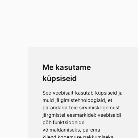
Me kasutame
küpsiseid
See veebisait kasutab küpsiseid ja
muid jälgimistehnoloogiaid, et
parandada teie sirvimiskogemust
järgmistel eesmärkidel:
veebisaidi
põhifunktsioonide
võimaldamiseks
,
parema
kliendikogemuse pakkumiseks