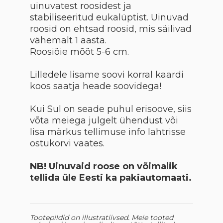
uinuvatest roosidest ja
stabiliseeritud eukalüptist. Uinuvad
roosid on ehtsad roosid, mis säilivad
vähemalt 1 aasta.
Roosiõie mõõt 5-6 cm.
Lilledele lisame soovi korral kaardi
koos saatja heade soovidega!
Kui Sul on seade puhul erisoove, siis
võta meiega julgelt ühendust või
lisa märkus tellimuse info lahtrisse
ostukorvi vaates.
NB! Uinuvaid roose on võimalik
tellida üle Eesti ka pakiautomaati.
Tootepildid on illustratiivsed. Meie tooted