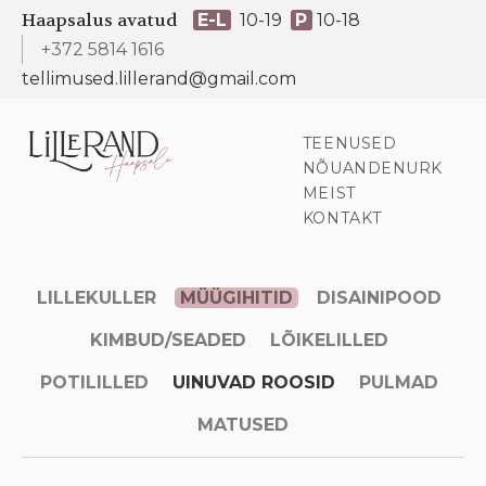
Haapsalus avatud
E-L
10-19
P
10-18
+372 5814 1616
tellimused.lillerand@gmail.com
TEENUSED
NÕUANDENURK
MEIST
KONTAKT
LILLEKULLER
MÜÜGIHITID
DISAINIPOOD
KIMBUD/SEADED
LÕIKELILLED
POTILILLED
UINUVAD ROOSID
PULMAD
MATUSED