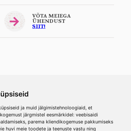
VÕTA MEIEGA
ÜHENDUST
SIIT!
üpsiseid
üpsiseid ja muid jälgimistehnoloogiaid, et
skogemust järgmistel eesmärkidel:
veebisaidi
maldamiseks
,
parema kliendikogemuse pakkumiseks
ie huvi meie toodete ja teenuste vastu ning