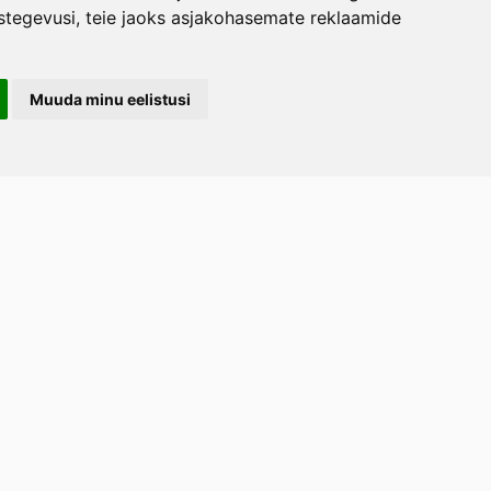
stegevusi
,
teie jaoks asjakohasemate reklaamide
Muuda minu eelistusi
LERAND OÜ
arootsi tee 1, Uuemõisa küla, Haapsalu
emaa 90401
ost
tellimused.lillerand@gmail.com
efon
+372 5814 1616