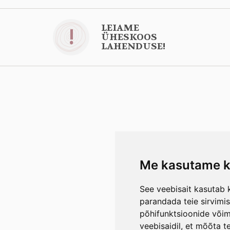
LEIAME
!
ÜHESKOOS
LAHENDUSE!
Me kasutame k
See veebisait kasutab k
parandada teie sirvimi
põhifunktsioonide või
veebisaidil
,
et mõõta te