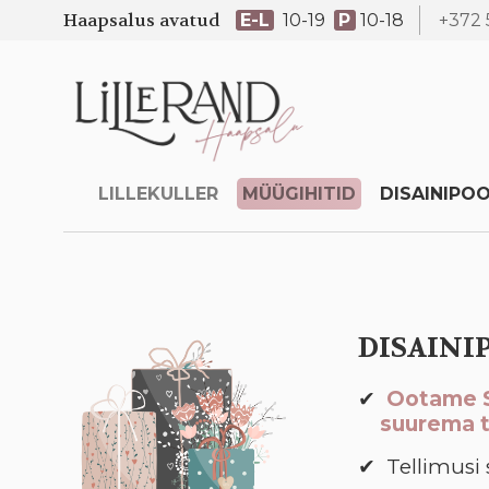
Haapsalus avatud
E-L
10-19
P
10-18
+372 
LILLEKULLER
MÜÜGIHITID
DISAINIPO
DISAINI
Ootame Si
suurema t
Tellimusi