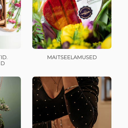
ID.
MAITSEELAMUSED
ID