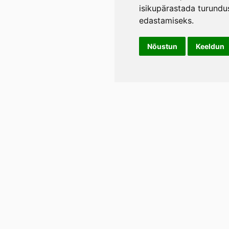
isikupärastada turundu
edastamiseks
.
Nõustun
Keeldun
Info
LIL
Üld- ja tagasimakse tingimused
Rann
Lään
Privaatsustingimused
E-p
Tel