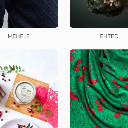
MEHELE
EHTED