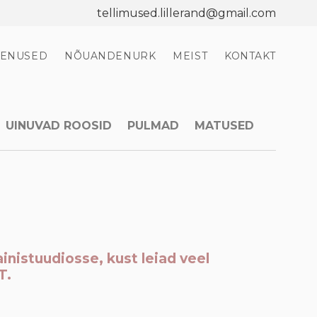
tellimused.lillerand@gmail.com
EENUSED
NÕUANDENURK
MEIST
KONTAKT
UINUVAD ROOSID
PULMAD
MATUSED
inistuudiosse, kust leiad veel
T.