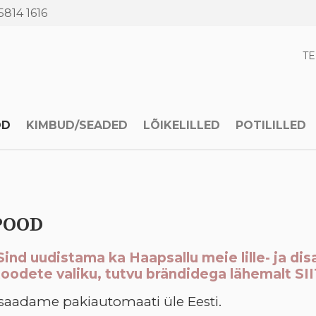
5814 1616
T
OD
KIMBUD/SEADED
LÕIKELILLED
POTILILLED
POOD
nd uudistama ka Haapsallu meie lille- ja disa
oodete valiku, tutvu brändidega lähemalt
SII
 saadame pakiautomaati üle Eesti.