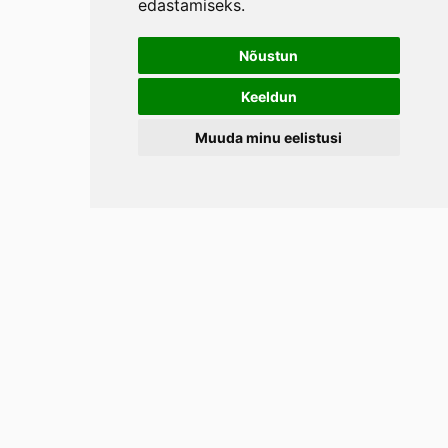
edastamiseks
.
Nõustun
Keeldun
Muuda minu eelistusi