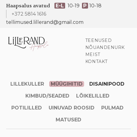
Haapsalus avatud
E-L
10-19
P
10-18
+372 5814 1616
tellimused.lillerand@gmail.com
TEENUSED
NÕUANDENURK
MEIST
KONTAKT
LILLEKULLER
MÜÜGIHITID
DISAINIPOOD
KIMBUD/SEADED
LÕIKELILLED
POTILILLED
UINUVAD ROOSID
PULMAD
MATUSED