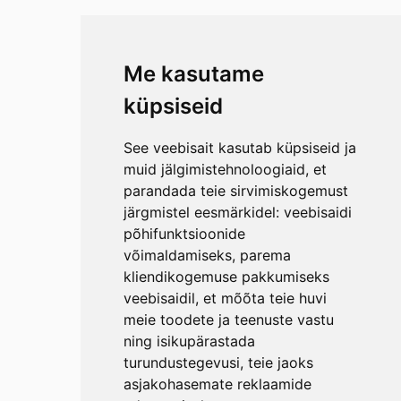
Me kasutame
küpsiseid
See veebisait kasutab küpsiseid ja
muid jälgimistehnoloogiaid, et
parandada teie sirvimiskogemust
järgmistel eesmärkidel:
veebisaidi
põhifunktsioonide
võimaldamiseks
,
parema
kliendikogemuse pakkumiseks
veebisaidil
,
et mõõta teie huvi
meie toodete ja teenuste vastu
ning isikupärastada
turundustegevusi
,
teie jaoks
asjakohasemate reklaamide