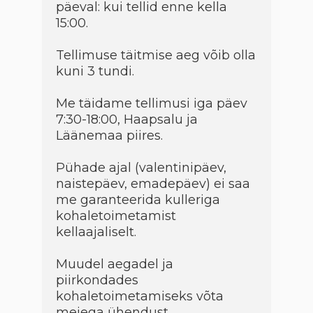
päeval: kui tellid enne kella
15:00.
Tellimuse täitmise aeg võib olla
kuni 3 tundi.
Me täidame tellimusi iga päev
7:30-18:00, Haapsalu ja
Läänemaa piires.
Pühade ajal (valentinipäev,
naistepäev, emadepäev) ei saa
me garanteerida kulleriga
kohaletoimetamist
kellaajaliselt.
Muudel aegadel ja
piirkondades
kohaletoimetamiseks võta
meiega ühendust.