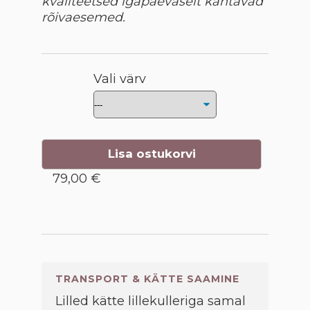
kvaliteetsed igapäevaselt kantavad
rõivaesemed.
Vali värv
Lisa ostukorvi
79,00 €
TRANSPORT & KÄTTE SAAMINE
Lilled kätte lillekulleriga samal