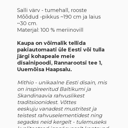
Salli värv - tumehall, rooste
Mõõdud -
pikkus ~190 cm ja laius
~30 cm.
Materjal: 100 % meriinovill
Kaupa on võimalik tellida
pakiautomaati üle Eesti või tulla
järgi kohapeale meie
disainipoodi, Rannarootsi tee 1,
Uuemõisa Haapsalu.
Mithio - unikaalne Eesti disain, mis
on inspireeritud Baltikumi ja
Skandinaavia rahvuslikest
traditsioonidest. Võttes
eeskuju
vanadest mustritest ja
teistest rahvuselementidest ning
segades neid kergelt - tulemuseks