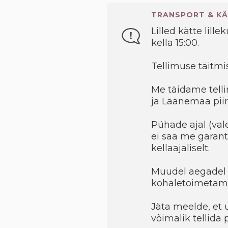
TRANSPORT & KÄ
Lilled kätte lille
kella 15:00.
Tellimuse täitmis
Me täidame telli
ja Läänemaa piir
Pühade ajal (val
ei saa me garant
kellaajaliselt.
Muudel aegadel 
kohaletoimetami
Jäta meelde, et 
võimalik tellida