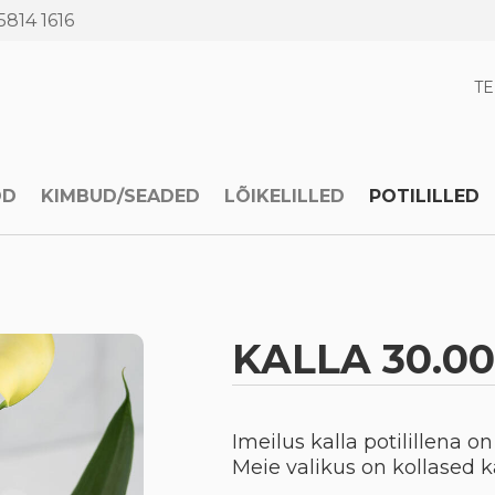
5814 1616
T
OD
KIMBUD/SEADED
LÕIKELILLED
POTILILLED
KALLA 30.0
Imeilus kalla potilillena o
Meie valikus on kollased k