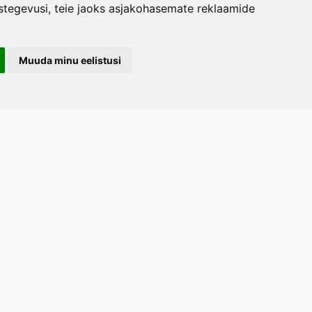
stegevusi
,
teie jaoks asjakohasemate reklaamide
Muuda minu eelistusi
LERAND OÜ
arootsi tee 1, Uuemõisa küla, Haapsalu
emaa 90401
ost
tellimused.lillerand@gmail.com
efon
+372 5814 1616