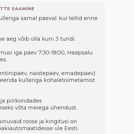
TTE SAAMINE
kulleriga samal päeval: kui tellid enne
e aeg võib olla kuni 3 tundi.
musi iga päev 7:30-18:00, Haapsalu
es.
entinipäev, naistepäev, emadepäev)
eerida kulleriga kohaletoimetamist
ja piirkondades
seks võta meiega ühendust.
uinuvaid roose ja kingitusi on
 pakiautomaatidesse üle Eesti.