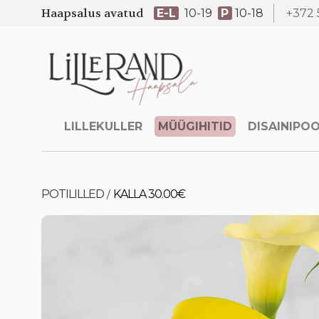
Haapsalus avatud
E-L
10-19
P
10-18
+372 
LILLEKULLER
MÜÜGIHITID
DISAINIPO
POTILILLED
KALLA 30.00€
/