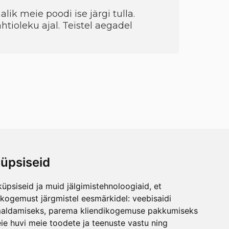
ik meie poodi ise järgi tulla.
htioleku ajal. Teistel aegadel
üpsiseid
üpsiseid ja muid jälgimistehnoloogiaid, et
skogemust järgmistel eesmärkidel:
veebisaidi
maldamiseks
,
parema kliendikogemuse pakkumiseks
ie huvi meie toodete ja teenuste vastu ning