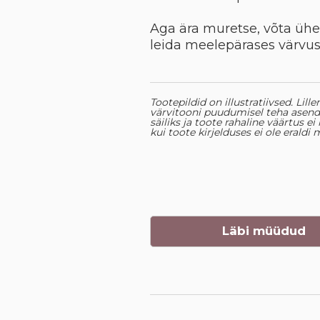
Aga ära muretse, võta ühen
leida meelepärases värvus
Tootepildid on illustratiivsed. Lill
värvitooni puudumisel teha asendu
säiliks ja toote rahaline väärtus e
kui toote kirjelduses ei ole eraldi 
Läbi müüdud