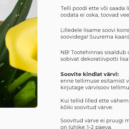
Telli poodi ette või saada 
oodata ei oska, toovad ve
Lilledele lisame soovi korr
soovidega! Suurema kaard
NB! Tootehinnas sisaldub 
sobivat dekoratiivpotti lis
Soovite kindlat värvi:
enne tellimuse esitamist 
kirjutage värvisoov tellimu
Kui tellid lilled ette väh
kõiki soovitud värve.
Soovitud värve ei pruugi m
on lühike: 1-2 päeva.