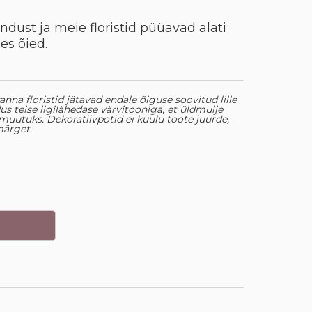
dust ja meie floristid püüavad alati
es õied.
eranna floristid jätavad endale õiguse soovitud lille
s teise ligilähedase värvitooniga, et üldmulje
i muutuks. Dekoratiivpotid ei kuulu toote juurde,
märget.