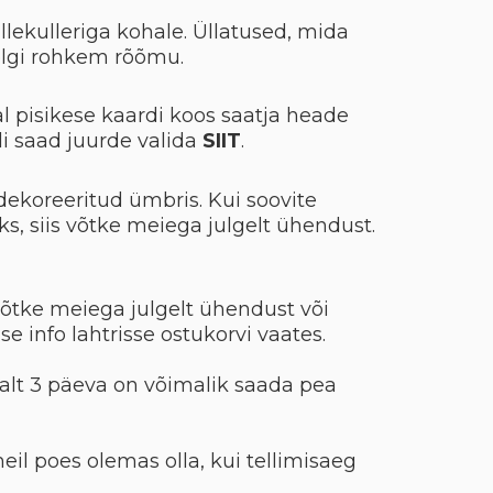
lillekulleriga kohale. Üllatused, mida
elgi rohkem rõõmu.
al pisikese kaardi koos saatja heade
i saad juurde valida
SIIT
.
dekoreeritud ümbris. Kui soovite
aks, siis võtke meiega julgelt ühendust.
võtke meiega julgelt ühendust või
se info lahtrisse ostukorvi vaates.
emalt 3 päeva on võimalik saada pea
eil poes olemas olla, kui tellimisaeg