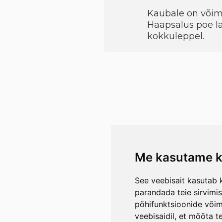
Kaubale on võimal
Haapsalus poe la
kokkuleppel.
Me kasutame k
See veebisait kasutab k
parandada teie sirvimi
põhifunktsioonide või
veebisaidil
,
et mõõta te