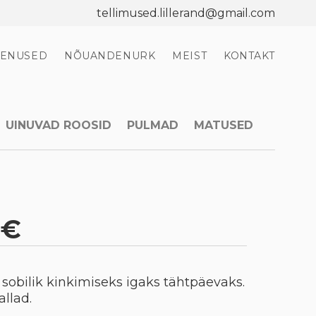
tellimused.lillerand@gmail.com
EENUSED
NÕUANDENURK
MEIST
KONTAKT
UINUVAD ROOSID
PULMAD
MATUSED
0€
n sobilik kinkimiseks igaks tähtpäevaks.
allad.