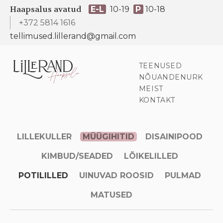
Haapsalus avatud
E-L
10-19
P
10-18
+372 5814 1616
tellimused.lillerand@gmail.com
TEENUSED
NÕUANDENURK
MEIST
KONTAKT
LILLEKULLER
MÜÜGIHITID
DISAINIPOOD
KIMBUD/SEADED
LÕIKELILLED
POTILILLED
UINUVAD ROOSID
PULMAD
MATUSED