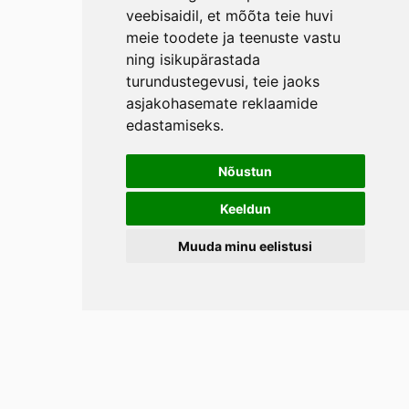
veebisaidil
,
et mõõta teie huvi
meie toodete ja teenuste vastu
ning isikupärastada
turundustegevusi
,
teie jaoks
asjakohasemate reklaamide
edastamiseks
.
Nõustun
Keeldun
Muuda minu eelistusi