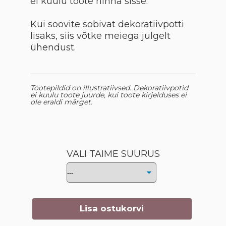
ei kuulu toote hinna sisse.
Kui soovite sobivat dekoratiivpotti
lisaks, siis võtke meiega julgelt
ühendust.
Tootepildid on illustratiivsed. Dekoratiivpotid
ei kuulu toote juurde, kui toote kirjelduses ei
ole eraldi märget.
VALI TAIME SUURUS
Lisa ostukorvi