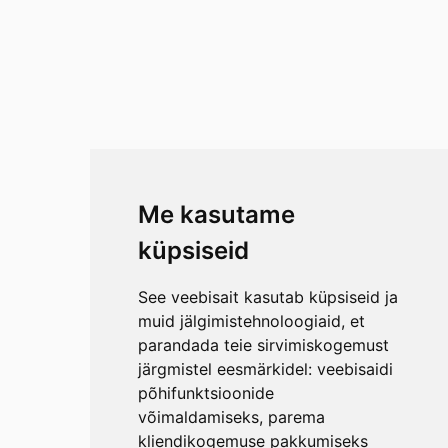
Me kasutame
küpsiseid
See veebisait kasutab küpsiseid ja
muid jälgimistehnoloogiaid, et
parandada teie sirvimiskogemust
järgmistel eesmärkidel:
veebisaidi
põhifunktsioonide
võimaldamiseks
,
parema
kliendikogemuse pakkumiseks