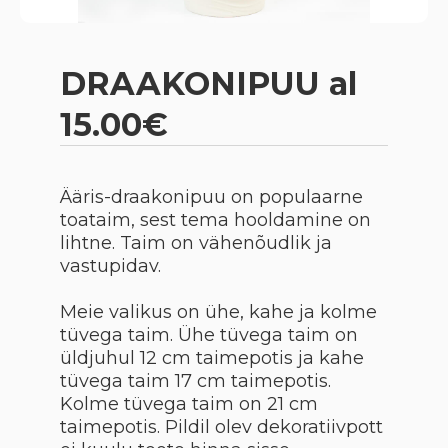
DRAAKONIPUU al
15.00€
Ääris-draakonipuu on populaarne
toataim, sest tema hooldamine on
lihtne. Taim on vähenõudlik ja
vastupidav.
Meie valikus on ühe, kahe ja kolme
tüvega taim. Ühe tüvega taim on
üldjuhul 12 cm taimepotis ja kahe
tüvega taim 17 cm taimepotis.
Kolme tüvega taim on 21 cm
taimepotis. Pildil olev dekoratiivpott