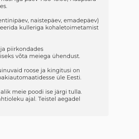
es.
entinipäev, naistepäev, emadepäev)
eerida kulleriga kohaletoimetamist
ja piirkondades
seks võta meiega ühendust.
uinuvaid roose ja kingitusi on
 pakiautomaatidesse üle Eesti.
ik meie poodi ise järgi tulla.
htioleku ajal. Teistel aegadel