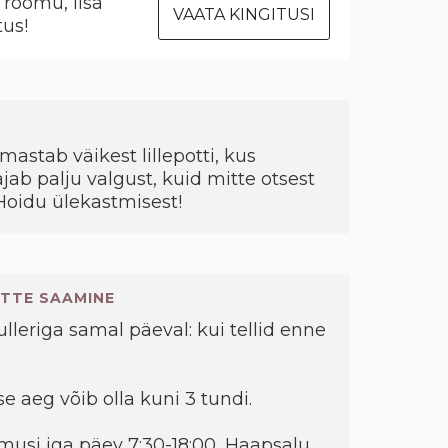
rõõmu, lisa
VAATA KINGITUSI
tus!
stab väikest lillepotti, kus
jab palju valgust, kuid mitte otsest
Hoidu ülekastmisest!
TTE SAAMINE
kulleriga samal päeval: kui tellid enne
e aeg võib olla kuni 3 tundi.
musi iga päev 7:30-18:00, Haapsalu