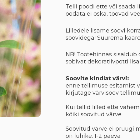
Telli poodi ette või saada 
oodata ei oska, toovad ve
Lilledele lisame soovi korr
soovidega! Suurema kaard
NB! Tootehinnas sisaldub 
sobivat dekoratiivpotti lis
Soovite kindlat värvi:
enne tellimuse esitamist 
kirjutage värvisoov tellimu
Kui tellid lilled ette väh
kõiki soovitud värve.
Soovitud värve ei pruugi m
on lühike: 1-2 päeva.