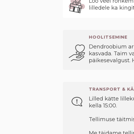
Loo veel rohkem 
lilledele ka kingi
HOOLITSEMINE
Dendroobium arma
kasvada. Taim va
päikesevalgust. 
TRANSPORT & KÄ
Lilled kätte lille
kella 15:00.
Tellimuse täitmis
Me täidame telli