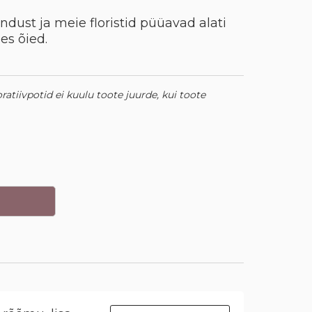
dust ja meie floristid püüavad alati
es õied.
oratiivpotid ei kuulu toote juurde, kui toote