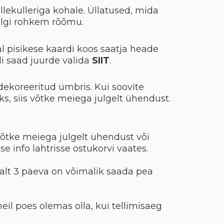
lillekulleriga kohale. Üllatused, mida
elgi rohkem rõõmu.
al pisikese kaardi koos saatja heade
i saad juurde valida
SIIT
.
dekoreeritud ümbris. Kui soovite
aks, siis võtke meiega julgelt ühendust.
võtke meiega julgelt ühendust või
se info lahtrisse ostukorvi vaates.
emalt 3 päeva on võimalik saada pea
eil poes olemas olla, kui tellimisaeg