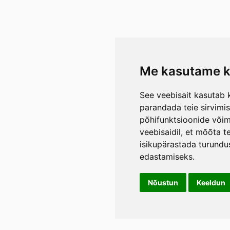
Me kasutame k
See veebisait kasutab k
parandada teie sirvimi
põhifunktsioonide või
veebisaidil
,
et mõõta te
isikupärastada turundu
edastamiseks
.
Nõustun
Keeldun