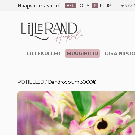
Haapsalus avatud
E-L
10-19
P
10-18
+372 
LILLEKULLER
MÜÜGIHITID
DISAINIPO
POTILILLED
Dendroobium 30.00€
/