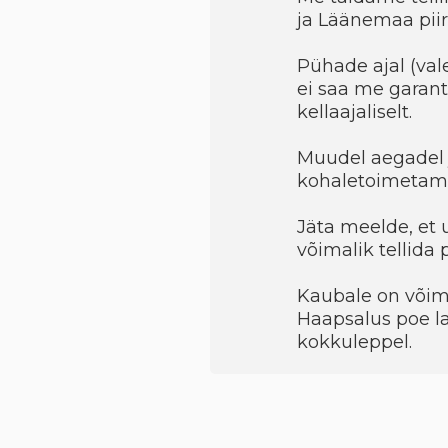
ja Läänemaa piir
Pühade ajal (val
ei saa me garant
kellaajaliselt.
Muudel aegadel 
kohaletoimetami
Jäta meelde, et 
võimalik tellida
Kaubale on võimal
Haapsalus poe la
kokkuleppel.