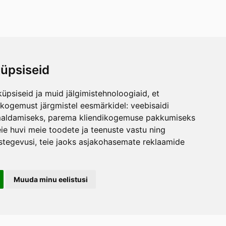
üpsiseid
üpsiseid ja muid jälgimistehnoloogiaid, et
skogemust järgmistel eesmärkidel:
veebisaidi
maldamiseks
,
parema kliendikogemuse pakkumiseks
ie huvi meie toodete ja teenuste vastu ning
stegevusi
,
teie jaoks asjakohasemate reklaamide
Muuda minu eelistusi