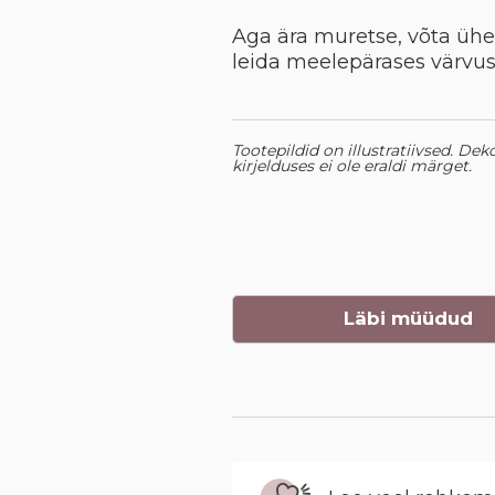
Aga ära muretse, võta ühen
leida meelepärases värvus
Tootepildid on illustratiivsed. Dek
kirjelduses ei ole eraldi märget.
Läbi müüdud