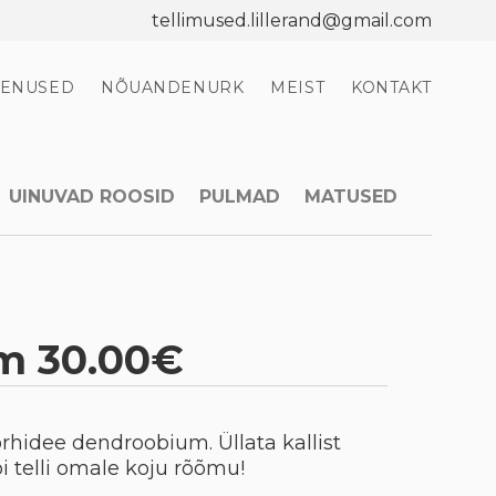
tellimused.lillerand@gmail.com
EENUSED
NÕUANDENURK
MEIST
KONTAKT
UINUVAD ROOSID
PULMAD
MATUSED
m 30.00€
rhidee dendroobium. Üllata kallist
õi telli omale koju rõõmu!