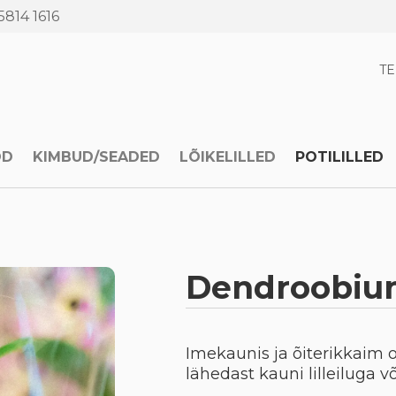
5814 1616
T
OD
KIMBUD/SEADED
LÕIKELILLED
POTILILLED
Dendroobiu
Imekaunis ja õiterikkaim o
lähedast kauni lilleiluga v