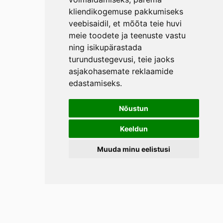
kliendikogemuse pakkumiseks
veebisaidil
,
et mõõta teie huvi
meie toodete ja teenuste vastu
ning isikupärastada
turundustegevusi
,
teie jaoks
asjakohasemate reklaamide
edastamiseks
.
Nõustun
Keeldun
Muuda minu eelistusi