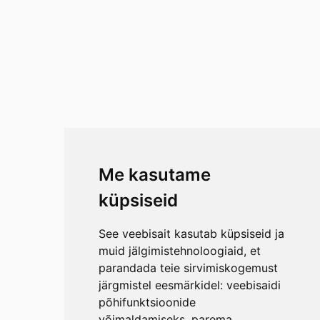
Me kasutame
küpsiseid
See veebisait kasutab küpsiseid ja
muid jälgimistehnoloogiaid, et
parandada teie sirvimiskogemust
järgmistel eesmärkidel:
veebisaidi
põhifunktsioonide
võimaldamiseks
,
parema