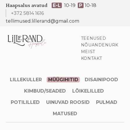
Haapsalus avatud
E-L
10-19
P
10-18
+372 5814 1616
tellimused.lillerand@gmail.com
TEENUSED
NÕUANDENURK
MEIST
KONTAKT
LILLEKULLER
MÜÜGIHITID
DISAINIPOOD
KIMBUD/SEADED
LÕIKELILLED
POTILILLED
UINUVAD ROOSID
PULMAD
MATUSED