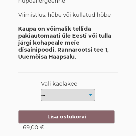
hüpoallergeenne
Viimistlus: hõbe või kullatud hõbe
Kaupa on võimalik tellida
pakiautomaati üle Eesti või tulla
järgi kohapeale meie
disainipoodi, Rannarootsi tee 1,
Uuemõisa Haapsalu.
Vali kaelakee
Lisa ostukorvi
69,00 €