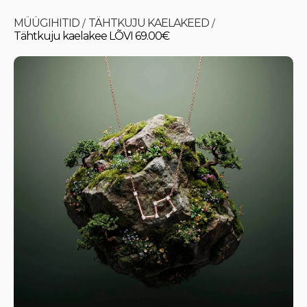
MÜÜGIHITID
TÄHTKUJU KAELAKEED
/
/
Tähtkuju kaelakee LÕVI 69.00€