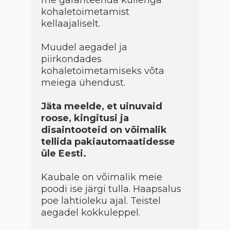
me garanteerida kulleriga
kohaletoimetamist
kellaajaliselt.
Muudel aegadel ja
piirkondades
kohaletoimetamiseks võta
meiega ühendust.
Jäta meelde, et uinuvaid
roose, kingitusi ja
disaintooteid on võimalik
tellida pakiautomaatidesse
üle Eesti.
Kaubale on võimalik meie
poodi ise järgi tulla. Haapsalus
poe lahtioleku ajal. Teistel
aegadel kokkuleppel.