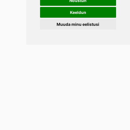
Nõustun
Keeldun
Muuda minu eelistusi