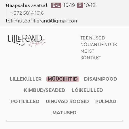
Haapsalus avatud
E-L
10-19
P
10-18
+372 5814 1616
tellimused.lillerand@gmail.com
TEENUSED
NÕUANDENURK
MEIST
KONTAKT
LILLEKULLER
MÜÜGIHITID
DISAINIPOOD
KIMBUD/SEADED
LÕIKELILLED
POTILILLED
UINUVAD ROOSID
PULMAD
MATUSED