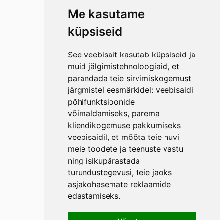
Me kasutame
küpsiseid
See veebisait kasutab küpsiseid ja
muid jälgimistehnoloogiaid, et
parandada teie sirvimiskogemust
järgmistel eesmärkidel:
veebisaidi
põhifunktsioonide
võimaldamiseks
,
parema
kliendikogemuse pakkumiseks
veebisaidil
,
et mõõta teie huvi
meie toodete ja teenuste vastu
ning isikupärastada
turundustegevusi
,
teie jaoks
asjakohasemate reklaamide
edastamiseks
.