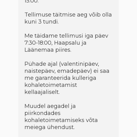
15:00.
Tellimuse täitmise aeg võib olla
kuni 3 tundi.
Me täidame tellimusi iga päev
7:30-18:00, Haapsalu ja
Läänemaa piires.
Pühade ajal (valentinipäev,
naistepäev, emadepäev) ei saa
me garanteerida kulleriga
kohaletoimetamist
kellaajaliselt.
Muudel aegadel ja
piirkondades
kohaletoimetamiseks võta
meiega ühendust.