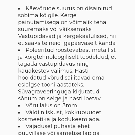
Käevõrude suurus on disainitud
sobima kõigile. Kerge
painutamisega on võimalik teha
suuremaks või väiksemaks.
Vastupidavad ja kergekaalulised, nii
et saaksite neid igapäevaselt kanda.
Poleeritud roostevabast metallist
ja kõrgtehnoloogiliselt töödeldud, et
tagada vastupidavus ning
kauakestev välimus. Hästi
hooldatud võrud säilitavad oma
esialgse tooni aastateks.
Süvagraveeringuga kirjutatud
sõnum on selge ja hästi loetav.
Võru laius on 3mm.
Väldi niiskust, kokkupuudet
kosmeetika ja kodukeemiaga.
Vajadusel puhasta ehet
puuvillase või sametise lapiga.