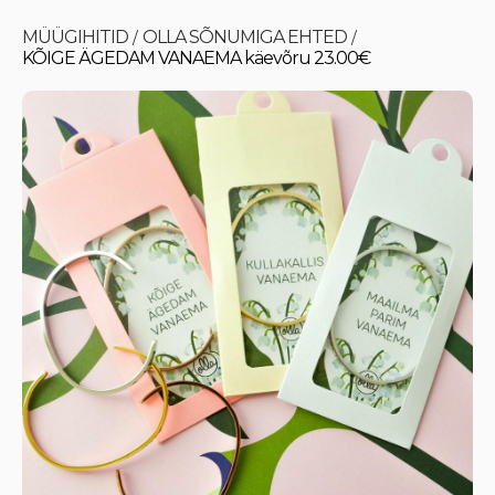
MÜÜGIHITID
OLLA SÕNUMIGA EHTED
/
/
KÕIGE ÄGEDAM VANAEMA käevõru 23.00€