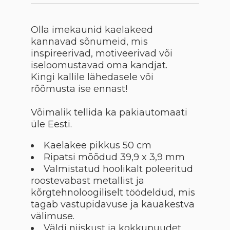
Olla imekaunid kaelakeed
kannavad sõnumeid, mis
inspireerivad, motiveerivad või
iseloomustavad oma kandjat.
Kingi kallile lähedasele või
rõõmusta ise ennast!
Võimalik tellida ka pakiautomaati
üle Eesti.
Kaelakee pikkus 50 cm
Ripatsi mõõdud 39,9 x 3,9 mm
Valmistatud hoolikalt poleeritud
roostevabast metallist ja
kõrgtehnoloogiliselt töödeldud, mis
tagab vastupidavuse ja kauakestva
välimuse.
Väldi niiskust ja kokkupuudet