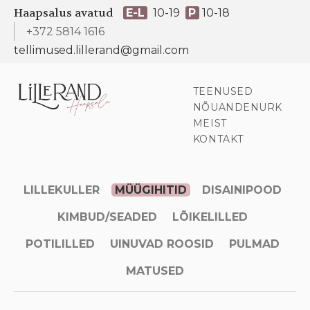
Haapsalus avatud
E-L
10-19
P
10-18
+372 5814 1616
tellimused.lillerand@gmail.com
TEENUSED
NÕUANDENURK
MEIST
KONTAKT
LILLEKULLER
MÜÜGIHITID
DISAINIPOOD
KIMBUD/SEADED
LÕIKELILLED
POTILILLED
UINUVAD ROOSID
PULMAD
MATUSED