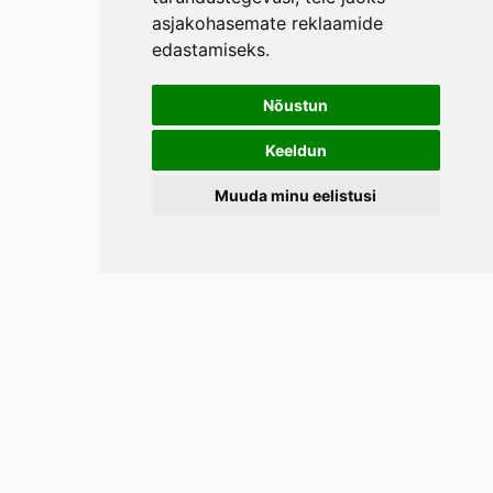
asjakohasemate reklaamide
edastamiseks
.
Nõustun
Keeldun
Muuda minu eelistusi