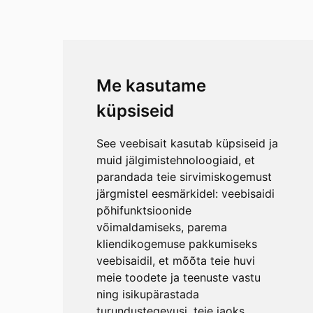
Me kasutame
küpsiseid
See veebisait kasutab küpsiseid ja
muid jälgimistehnoloogiaid, et
parandada teie sirvimiskogemust
järgmistel eesmärkidel:
veebisaidi
põhifunktsioonide
võimaldamiseks
,
parema
kliendikogemuse pakkumiseks
veebisaidil
,
et mõõta teie huvi
meie toodete ja teenuste vastu
ning isikupärastada
turundustegevusi
,
teie jaoks