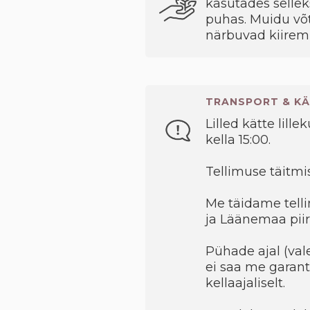
kasutades sellek
puhas. Muidu võt
närbuvad kiiremi
TRANSPORT & KÄ
Lilled kätte lille
kella 15:00.
Tellimuse täitmis
Me täidame telli
ja Läänemaa piir
Pühade ajal (val
ei saa me garant
kellaajaliselt.