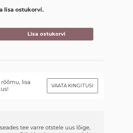
a lisa ostukorvi.
Lisa ostukorvi
rõõmu, lisa
VAATA KINGITUSI
tus!
seades tee varre otstele uus lõige,