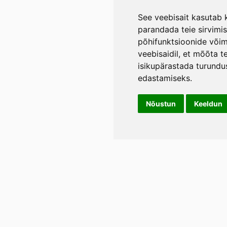
See veebisait kasutab k
parandada teie sirvimi
põhifunktsioonide või
veebisaidil
,
et mõõta te
isikupärastada turundu
edastamiseks
.
Nõustun
Keeldun
Info
LIL
Üld- ja tagasimakse tingimused
Rann