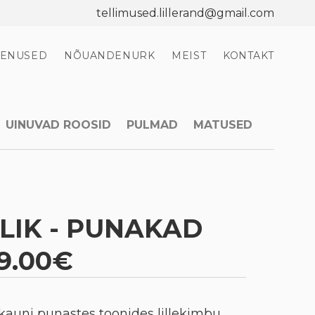
tellimused.lillerand@gmail.com
EENUSED
NÕUANDENURK
MEIST
KONTAKT
UINUVAD ROOSID
PULMAD
MATUSED
ALIK - PUNAKAD
9.00€
e kauni punastes toonides lillekimbu,