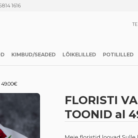
5814 1616
T
OD
KIMBUD/SEADED
LÕIKELILLED
POTILILLED
 49.00€
FLORISTI V
TOONID al 4
Meie floristid loovad Sull