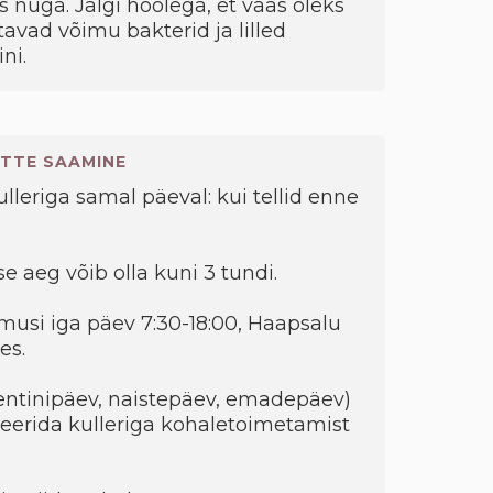
s nuga. Jälgi hoolega, et vaas oleks
avad võimu bakterid ja lilled
ni.
TTE SAAMINE
kulleriga samal päeval: kui tellid enne
e aeg võib olla kuni 3 tundi.
musi iga päev 7:30-18:00, Haapsalu
es.
entinipäev, naistepäev, emadepäev)
eerida kulleriga kohaletoimetamist