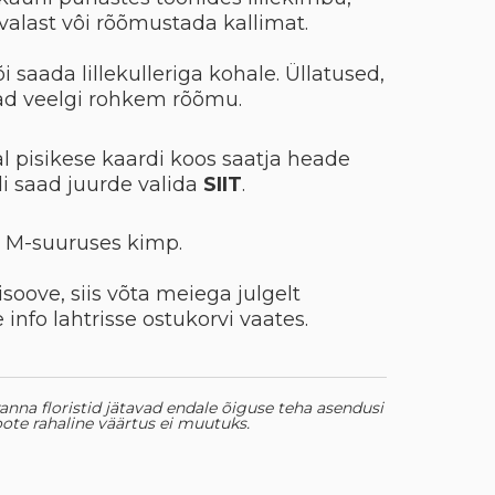
valast vôi rõõmustada kallimat.
õi saada lillekulleriga kohale. Üllatused,
vad veelgi rohkem rõõmu.
al pisikese kaardi koos saatja heade
i saad juurde valida
SIIT
.
d M-suuruses kimp.
soove, siis võta meiega julgelt
 info lahtrisse ostukorvi vaates.
leranna floristid jätavad endale õiguse teha asendusi
 toote rahaline väärtus ei muutuks.