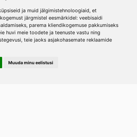
üpsiseid ja muid jälgimistehnoloogiaid, et
skogemust järgmistel eesmärkidel:
veebisaidi
maldamiseks
,
parema kliendikogemuse pakkumiseks
ie huvi meie toodete ja teenuste vastu ning
stegevusi
,
teie jaoks asjakohasemate reklaamide
Muuda minu eelistusi
LERAND OÜ
arootsi tee 1, Uuemõisa küla, Haapsalu