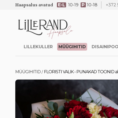
Haapsalus avatud
E-L
10-19
P
10-18
+372 
LILLEKULLER
MÜÜGIHITID
DISAINIPO
MÜÜGIHITID
FLORISTI VALIK - PUNAKAD TOONID al
/