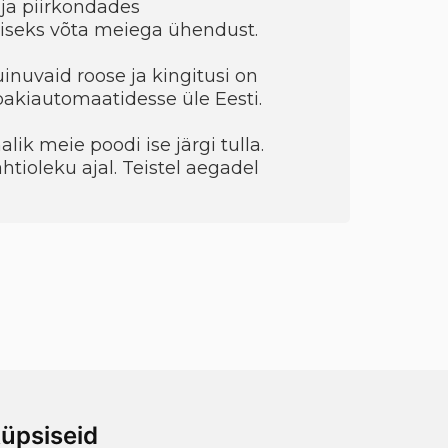
ja piirkondades
seks võta meiega ühendust.
uinuvaid roose ja kingitusi on
 pakiautomaatidesse üle Eesti.
ik meie poodi ise järgi tulla.
htioleku ajal. Teistel aegadel
üpsiseid