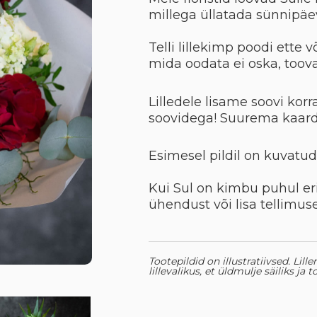
millega üllatada sünnipäe
Telli lillekimp poodi ette v
mida oodata ei oska, too
Lilledele lisame soovi korr
soovidega! Suurema kaard
Esimesel pildil on kuvatu
Kui Sul on kimbu puhul eri
ühendust või lisa tellimuse
Tootepildid on illustratiivsed. Lil
lillevalikus, et üldmulje säiliks ja