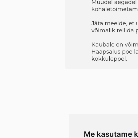
Muudel aegadel 
kohaletoimetami
Jäta meelde, et 
võimalik tellida
Kaubale on võimal
Haapsalus poe la
kokkuleppel.
Me kasutame k