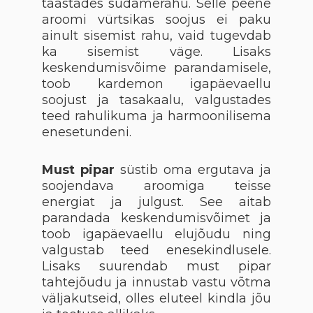
taastades südamerahu. Selle peene
aroomi vürtsikas soojus ei paku
ainult sisemist rahu, vaid tugevdab
ka sisemist väge. Lisaks
keskendumisvõime parandamisele,
toob kardemon igapäevaellu
soojust ja tasakaalu, valgustades
teed rahulikuma ja harmoonilisema
enesetundeni.
Must pipar
süstib oma ergutava ja
soojendava aroomiga teisse
energiat ja julgust. See aitab
parandada keskendumisvõimet ja
toob igapäevaellu elujõudu ning
valgustab teed enesekindlusele.
Lisaks suurendab must pipar
tahtejõudu ja innustab vastu võtma
väljakutseid, olles eluteel kindla jõu