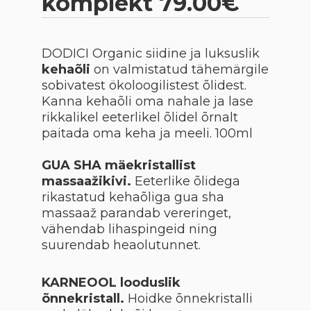
komplekt 79.00€
DODICI Organic siidine ja luksuslik
kehaõli
on valmistatud tähemärgile
sobivatest ökoloogilistest õlidest.
Kanna kehaõli oma nahale ja lase
rikkalikel eeterlikel õlidel õrnalt
paitada oma keha ja meeli. 100ml
GUA SHA mäekristallist
massaažikivi.
Eeterlike õlidega
rikastatud kehaõliga gua sha
massaaž parandab vereringet,
vähendab lihaspingeid ning
suurendab heaolutunnet.
KARNEOOL looduslik
õnnekristall.
Hoidke õnnekristalli