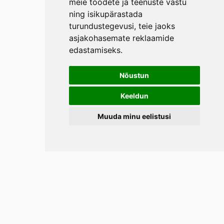
meie toodete ja teenuste vastu
ning isikupärastada
turundustegevusi
,
teie jaoks
asjakohasemate reklaamide
edastamiseks
.
Nõustun
Keeldun
Muuda minu eelistusi