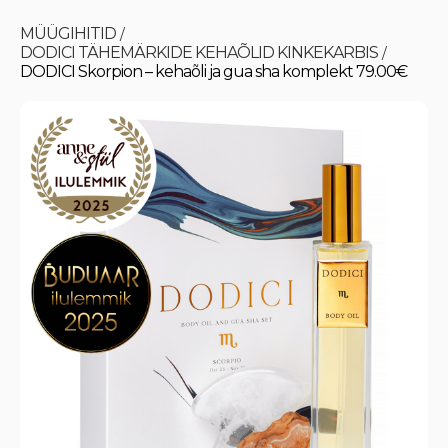
MÜÜGIHITID
/
DODICI TÄHEMÄRKIDE KEHAÕLID KINKEKARBIS
/
DODICI Skorpion – kehaõli ja gua sha komplekt 79.00€