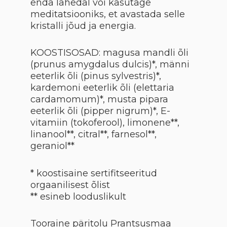
enda lähedal või kasutage
meditatsiooniks, et avastada selle
kristalli jõud ja energia.
KOOSTISOSAD: magusa mandli õli
(prunus amygdalus dulcis)*, männi
eeterlik õli (pinus sylvestris)*,
kardemoni eeterlik õli (elettaria
cardamomum)*, musta pipara
eeterlik õli (pipper nigrum)*, E-
vitamiin (tokoferool), limonene**,
linanool**, citral**, farnesol**,
geraniol**
* koostisaine sertifitseeritud
orgaanilisest õlist
** esineb looduslikult
Tooraine päritolu Prantsusmaa