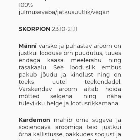
100%
julmusevaba/jätkusuutlik/vegan
SKORPION
23.10-21.11
Männi
värske ja puhastav aroom on
justkui looduse õrn puudutus, tuues
endaga kaasa meelerahu ning
tasakaalu. See looduslik embus
pakub jõudu ja kindlust ning on
toeks uutel teekondadel.
Värskendav aroom aitab hoida
mõtted selgena ning näha
tulevikku helge ja lootusrikkamana.
Kardemon
mähib oma sügava ja
soojendava aroomiga teid justkui
õrna kallistusse, pakkudes soojust ja