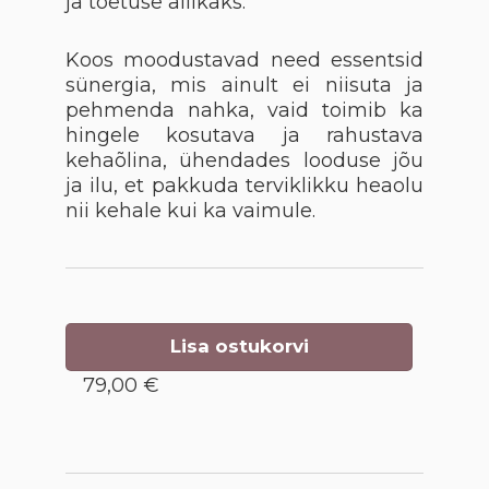
ja toetuse allikaks.
Koos moodustavad need essentsid
sünergia, mis ainult ei niisuta ja
pehmenda nahka, vaid toimib ka
hingele kosutava ja rahustava
kehaõlina, ühendades looduse jõu
ja ilu, et pakkuda terviklikku heaolu
nii kehale kui ka vaimule.
Lisa ostukorvi
79,00 €