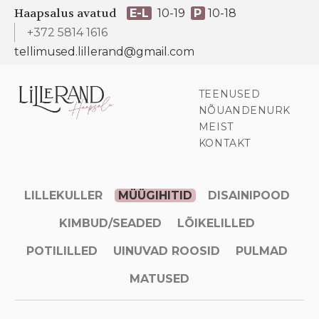
Haapsalus avatud
E-L
10-19
P
10-18
+372 5814 1616
tellimused.lillerand@gmail.com
TEENUSED
NÕUANDENURK
MEIST
KONTAKT
LILLEKULLER
MÜÜGIHITID
DISAINIPOOD
KIMBUD/SEADED
LÕIKELILLED
POTILILLED
UINUVAD ROOSID
PULMAD
MATUSED