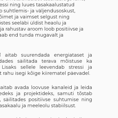
essi ning luues tasakaalustatud
b suhtlemis- ja väljendusoskust,
met ja vaimset selgust ning
stes seeläbi üldist heaolu ja
ja rahustav aroom loob positiivse ja
saab end tunda mugavalt ja
i
aitab suurendada energiataset ja
dades säilitada terava mõistuse ka
 Lisaks sellele leevendab stressi ja
 rahu isegi kõige kiirematel päevadel.
aitab avada loovuse kanaleid ja leida
eedeks ja projektideks, samuti tõstab
t, säilitades positiivse suhtumise ning
sakaalu ja meeleolu stabiilsust.