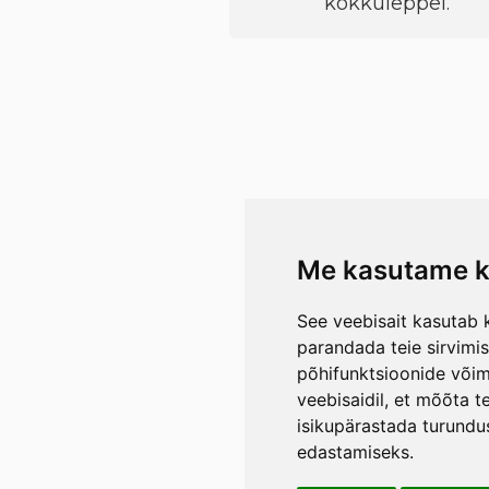
kokkuleppel.
Me kasutame k
See veebisait kasutab k
parandada teie sirvimi
põhifunktsioonide või
veebisaidil
,
et mõõta te
isikupärastada turundu
edastamiseks
.