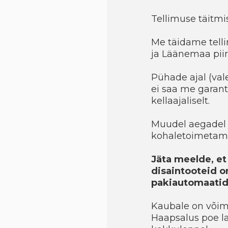
Tellimuse täitmis
Me täidame telli
ja Läänemaa piir
Pühade ajal (val
ei saa me garant
kellaajaliselt.
Muudel aegadel 
kohaletoimetami
Jäta meelde, et 
disaintooteid on
pakiautomaatide
Kaubale on võimal
Haapsalus poe la