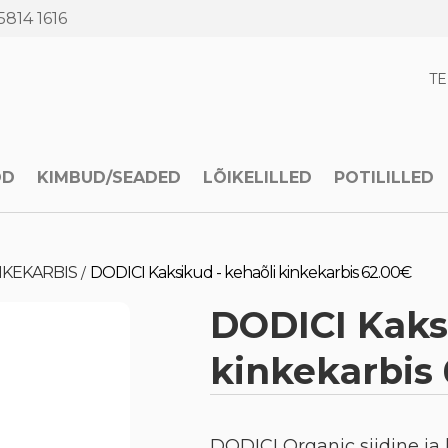
5814 1616
T
OD
KIMBUD/SEADED
LÕIKELILLED
POTILILLED
NKEKARBIS
DODICI Kaksikud - kehaõli kinkekarbis 62.00€
/
DODICI Kaksi
kinkekarbis
DODICI Organic siidine ja 