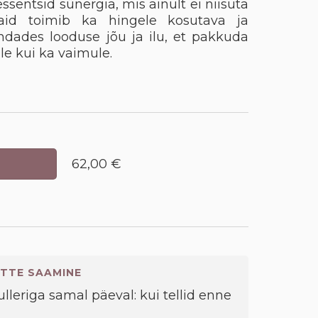
entsid sünergia, mis ainult ei niisuta
id toimib ka hingele kosutava ja
ndades looduse jõu ja ilu, et pakkuda
le kui ka vaimule.
62,00 €
TTE SAAMINE
kulleriga samal päeval: kui tellid enne