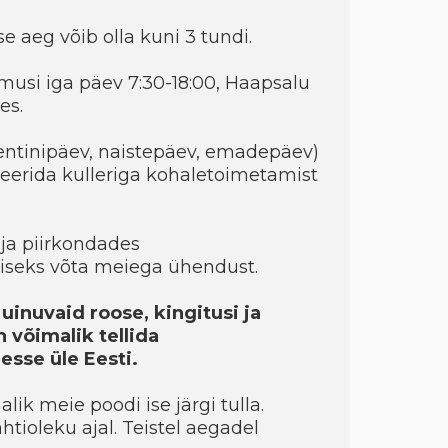
e aeg võib olla kuni 3 tundi.
musi iga päev 7:30-18:00, Haapsalu
es.
entinipäev, naistepäev, emadepäev)
eerida kulleriga kohaletoimetamist
ja piirkondades
seks võta meiega ühendust.
uinuvaid roose, kingitusi ja
 võimalik tellida
sse üle Eesti.
ik meie poodi ise järgi tulla.
htioleku ajal. Teistel aegadel