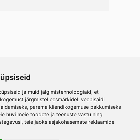
üpsiseid
üpsiseid ja muid jälgimistehnoloogiaid, et
skogemust järgmistel eesmärkidel:
veebisaidi
maldamiseks
,
parema kliendikogemuse pakkumiseks
ie huvi meie toodete ja teenuste vastu ning
stegevusi
,
teie jaoks asjakohasemate reklaamide