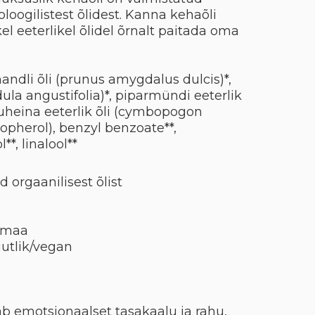
loogilistest õlidest. Kanna kehaõli
el eeterlikel õlidel õrnalt paitada oma
li õli (prunus amygdalus dulcis)*,
ndula angustifolia)*, piparmündi eeterlik
druheina eeterlik õli (cymbopogon
copherol), benzyl benzoate**,
**, linalool**
ud orgaanilisest õlist
usmaa
utlik/vegan
b emotsionaalset tasakaalu ja rahu,