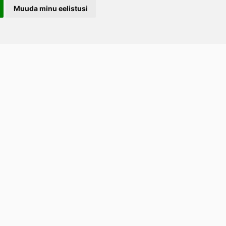
Muuda minu eelistusi
LERAND OÜ
arootsi tee 1, Uuemõisa küla, Haapsalu
emaa 90401
ost
tellimused.lillerand@gmail.com
efon
+372 5814 1616