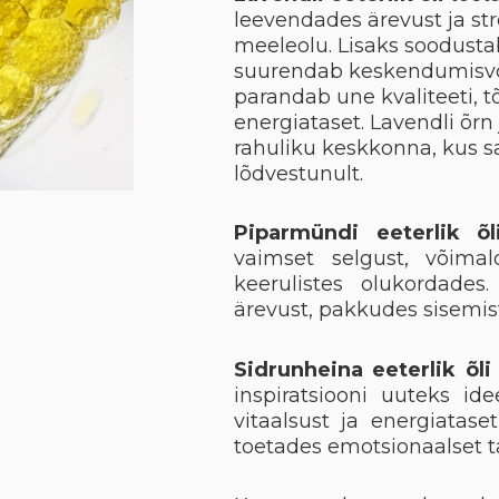
leevendades ärevust ja str
meeleolu. Lisaks soodusta
suurendab keskendumisvõi
parandab une kvaliteeti, tõ
energiataset. Lavendli õrn 
rahuliku keskkonna, kus 
lõdvestunult.
Piparmündi eeterlik õl
vaimset selgust, võimal
keerulistes olukordades.
ärevust, pakkudes sisemist
Sidrunheina eeterlik õli
inspiratsiooni uuteks id
vitaalsust ja energiatase
toetades emotsionaalset ta