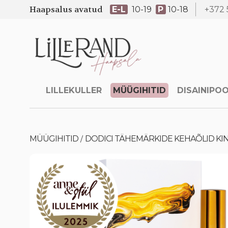
Haapsalus avatud
E-L
10-19
P
10-18
+372 
LILLEKULLER
MÜÜGIHITID
DISAINIPO
MÜÜGIHITID
DODICI TÄHEMÄRKIDE KEHAÕLID KI
/