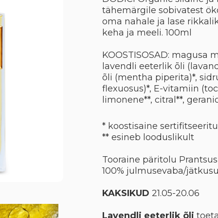
tähemärgile sobivatest öko
oma nahale ja lase rikkalik
keha ja meeli. 100ml
KOOSTISOSAD: magusa mand
lavendli eeterlik õli (lava
õli (mentha piperita)*, si
flexuosus)*, E-vitamiin (to
limonene**, citral**, geraniol
* koostisaine sertifitseerit
** esineb looduslikult
Tooraine päritolu Prants
100% julmusevaba/jätkusu
KAKSIKUD
21.05-20.06
Lavendli eeterlik õli
toeta