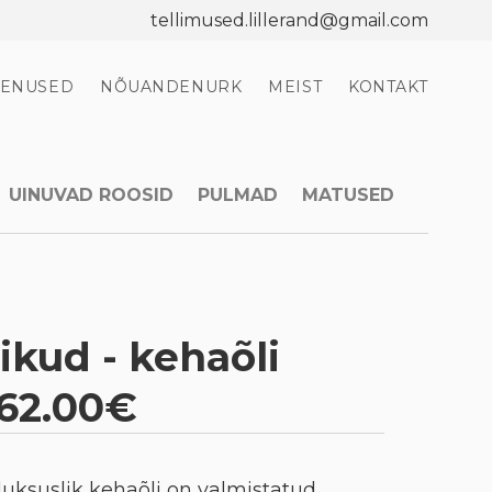
tellimused.lillerand@gmail.com
EENUSED
NÕUANDENURK
MEIST
KONTAKT
UINUVAD ROOSID
PULMAD
MATUSED
kud - kehaõli
 62.00€
luksuslik kehaõli on valmistatud