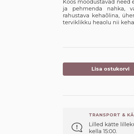
Koos moodustavad need ess
ja pehmenda nahka, va
rahustava kehaõlina, ühe
terviklikku heaolu nii keha
Lisa ostukorvi
TRANSPORT & KÄ
Lilled kätte lille
kella 15:00.