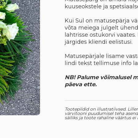
kuuseokstele ja spetsiaalse
Kui Sul on matusepärja vär
võta meiega julgelt ühendu
lahtrisse ostukorvi vaates.
järgides kliendi eelistusi.
Matusepärjale lisame vastav
lindi tekst tellimuse info 
NB! Palume võimalusel m
päeva ette.
Tootepildid on illustratiivsed. Lill
värvitooni puudumisel teha asendu
säiliks ja toote rahaline väärtus e