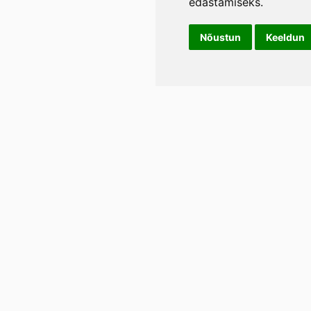
edastamiseks
.
Nõustun
Keeldun
Info
LIL
Üld- ja tagasimakse tingimused
Rann
Lään
Privaatsustingimused
E-p
Tel