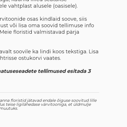
le vahtplast alusele (oasisele).
vitoonide osas kindlaid soove, siis
st või lisa oma soovid tellimuse info
 Meie floristid valmistavad pärja
alt soovile ka lindi koos tekstiga. Lisa
lahtrisse ostukorvi vaates.
atuseseadete tellimused esitada 3
eranna floristid jätavad endale õiguse soovitud lille
s teise ligilähedase värvitooniga, et üldmulje
i muutuks.