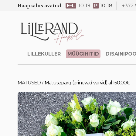
Haapsalus avatud
E-L
10-19
P
10-18
+372 
LILLEKULLER
MÜÜGIHITID
DISAINIPO
MATUSED
Matusepärg (erinevad värvid) al 150.00€
/