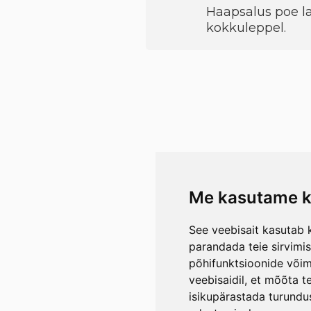
Haapsalus poe la
kokkuleppel.
Me kasutame k
See veebisait kasutab k
parandada teie sirvimi
põhifunktsioonide või
veebisaidil
,
et mõõta te
isikupärastada turundu