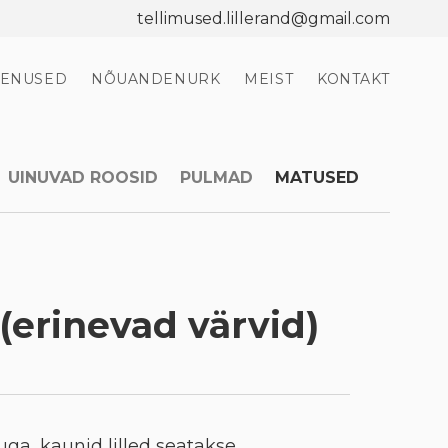
tellimused.lillerand@gmail.com
EENUSED
NÕUANDENURK
MEIST
KONTAKT
UINUVAD ROOSID
PULMAD
MATUSED
(erinevad värvid)
a, kaunid lilled seatakse