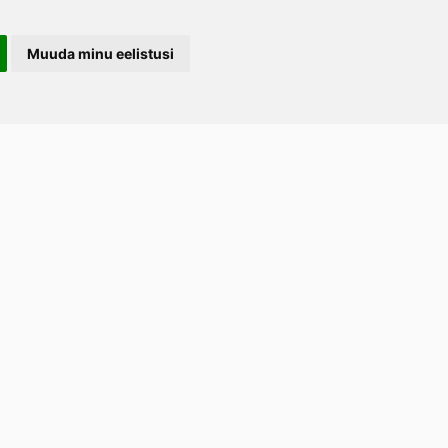
Muuda minu eelistusi
LERAND OÜ
arootsi tee 1, Uuemõisa küla, Haapsalu
emaa 90401
ost
tellimused.lillerand@gmail.com
efon
+372 5814 1616