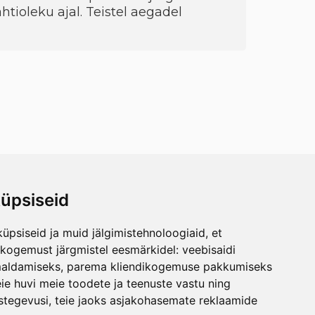
htioleku ajal. Teistel aegadel
üpsiseid
üpsiseid ja muid jälgimistehnoloogiaid, et
skogemust järgmistel eesmärkidel:
veebisaidi
maldamiseks
,
parema kliendikogemuse pakkumiseks
ie huvi meie toodete ja teenuste vastu ning
stegevusi
,
teie jaoks asjakohasemate reklaamide