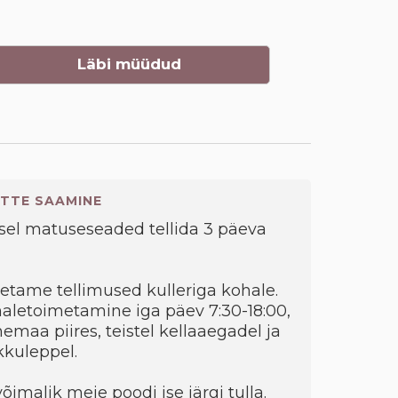
Läbi müüdud
TTE SAAMINE
el matuseseaded tellida 3 päeva
metame tellimused kulleriga kohale.
ohaletoimetamine iga päev 7:30-18:00,
emaa piires, teistel kellaaegadel ja
kkuleppel.
õimalik meie poodi ise järgi tulla.