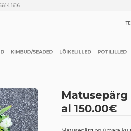
5814 1616
T
OD
KIMBUD/SEADED
LÕIKELILLED
POTILILLED
Matusepärg 
al 150.00€
Matusepärg on ümara kujug