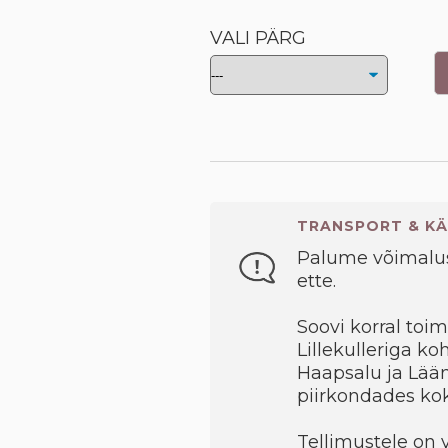
VALI PÄRG
TRANSPORT & KÄ
Palume võimalus
ette.
Soovi korral toi
Lillekulleriga k
Haapsalu ja Lään
piirkondades ko
Tellimustele on v