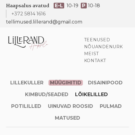
Haapsalus avatud
E-L
10-19
P
10-18
+372 5814 1616
tellimused.lillerand@gmail.com
TEENUSED
NÕUANDENURK
MEIST
KONTAKT
LILLEKULLER
MÜÜGIHITID
DISAINIPOOD
KIMBUD/SEADED
LÕIKELILLED
POTILILLED
UINUVAD ROOSID
PULMAD
MATUSED