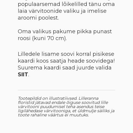
populaarsemad lõikelilled tänu oma
laia värvitoonide valiku ja imelise
aroomi poolest.
Oma valikus pakume pikka punast
roosi (kuni 70 cm).
Lilledele lisame soovi korral pisikese
kaardi koos saatja heade soovidega!
Suurema kaardi saad juurde valida
SIIT
.
Tootepildid on illustratiivsed. Lilleranna
floristid jätavad endale õiguse soovitud lille
värvitooni puudumisel teha asendus teise
ligilähedase värvitooniga, et üldmulje säiliks ja
toote rahaline väärtus ei muutuks.