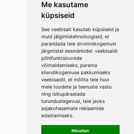
Me kasutame
küpsiseid
See veebisait kasutab küpsiseid ja
muid jälgimistehnoloogiaid, et
parandada teie sirvimiskogemust
järgmistel eesmärkidel:
veebisaidi
põhifunktsioonide
võimaldamiseks
,
parema
kliendikogemuse pakkumiseks
veebisaidil
,
et mõõta teie huvi
meie toodete ja teenuste vastu
ning isikupärastada
turundustegevusi
,
teie jaoks
asjakohasemate reklaamide
edastamiseks
.
Nõustun