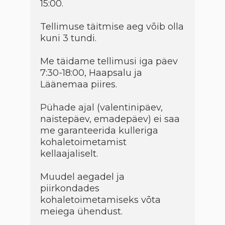
15:00.
Tellimuse täitmise aeg võib olla
kuni 3 tundi.
Me täidame tellimusi iga päev
7:30-18:00, Haapsalu ja
Läänemaa piires.
Pühade ajal (valentinipäev,
naistepäev, emadepäev) ei saa
me garanteerida kulleriga
kohaletoimetamist
kellaajaliselt.
Muudel aegadel ja
piirkondades
kohaletoimetamiseks võta
meiega ühendust.