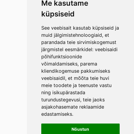
Me kasutame
küpsiseid
See veebisait kasutab küpsiseid ja
muid jälgimistehnoloogiaid, et
parandada teie sirvimiskogemust
järgmistel eesmärkidel:
veebisaidi
põhifunktsioonide
võimaldamiseks
,
parema
kliendikogemuse pakkumiseks
veebisaidil
,
et mõõta teie huvi
meie toodete ja teenuste vastu
ning isikupärastada
turundustegevusi
,
teie jaoks
asjakohasemate reklaamide
edastamiseks
.
Nõustun