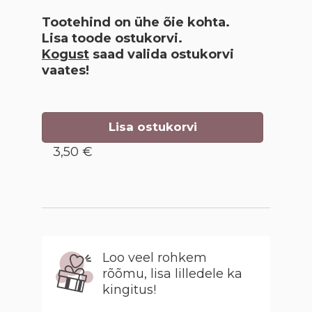
Tootehind on ühe õie kohta.
Lisa toode ostukorvi.
Kogust
saad valida ostukorvi
vaates!
Lisa ostukorvi
3,50 €
Loo veel rohkem
rõõmu, lisa lilledele ka
kingitus!