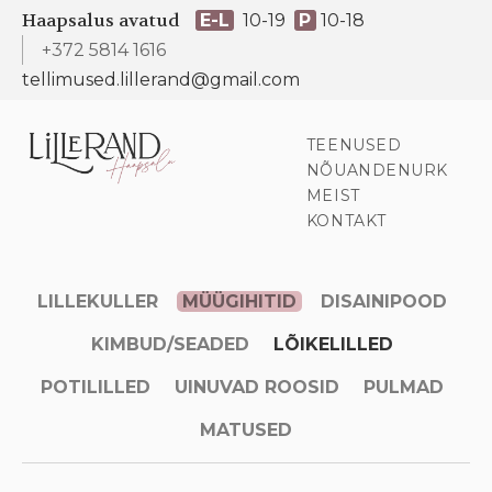
Haapsalus avatud
E-L
10-19
P
10-18
+372 5814 1616
tellimused.lillerand@gmail.com
TEENUSED
NÕUANDENURK
MEIST
KONTAKT
LILLEKULLER
MÜÜGIHITID
DISAINIPOOD
KIMBUD/SEADED
LÕIKELILLED
POTILILLED
UINUVAD ROOSID
PULMAD
MATUSED