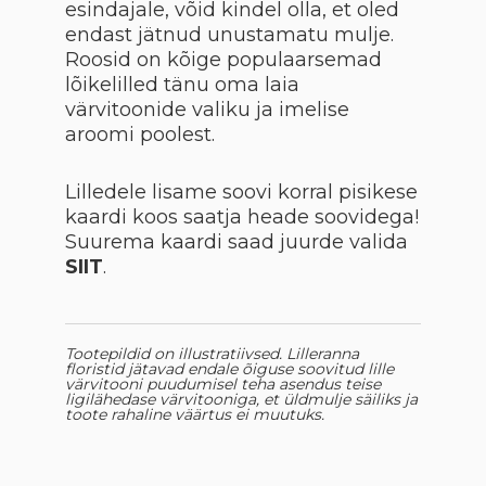
esindajale, võid kindel olla, et oled
endast jätnud unustamatu mulje.
Roosid on kõige populaarsemad
lõikelilled tänu oma laia
värvitoonide valiku ja imelise
aroomi poolest.
Lilledele lisame soovi korral pisikese
kaardi koos saatja heade soovidega!
Suurema kaardi saad juurde valida
SIIT
.
Tootepildid on illustratiivsed. Lilleranna
floristid jätavad endale õiguse soovitud lille
värvitooni puudumisel teha asendus teise
ligilähedase värvitooniga, et üldmulje säiliks ja
toote rahaline väärtus ei muutuks.