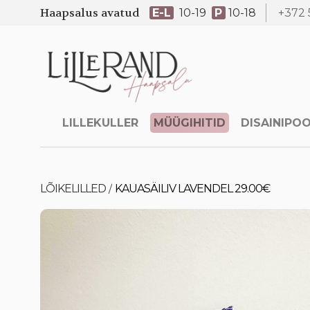
Haapsalus avatud
E-L
10-19
P
10-18
+372 
LILLEKULLER
MÜÜGIHITID
DISAINIPO
LÕIKELILLED
KAUASÄILIV LAVENDEL 29.00€
/