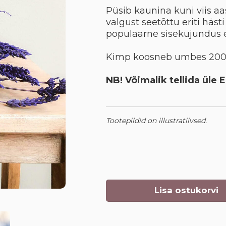
Püsib kaunina kuni viis aas
valgust seetõttu eriti häst
populaarne sisekujundus 
Kimp koosneb umbes 200 l
NB! Võimalik tellida üle 
Tootepildid on illustratiivsed.
Lisa ostukorvi