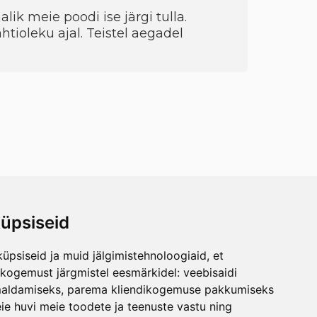
ik meie poodi ise järgi tulla.
htioleku ajal. Teistel aegadel
üpsiseid
üpsiseid ja muid jälgimistehnoloogiaid, et
skogemust järgmistel eesmärkidel:
veebisaidi
maldamiseks
,
parema kliendikogemuse pakkumiseks
ie huvi meie toodete ja teenuste vastu ning