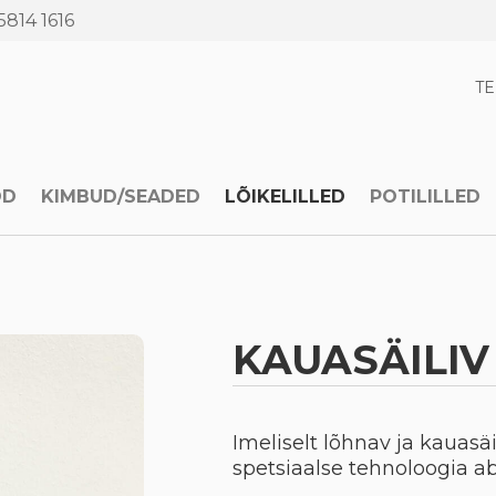
5814 1616
T
OD
KIMBUD/SEADED
LÕIKELILLED
POTILILLED
KAUASÄILIV
Imeliselt lõhnav ja kauasä
spetsiaalse tehnoloogia abi