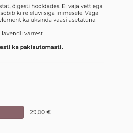
tat, õigesti hooldades. Ei vaja vett ega
i sobib kiire eluviisiga inimesele. Väga
element ka üksinda vaasi asetatuna.
avendli varrest.
Eesti ka pakiautomaati.
29,00 €