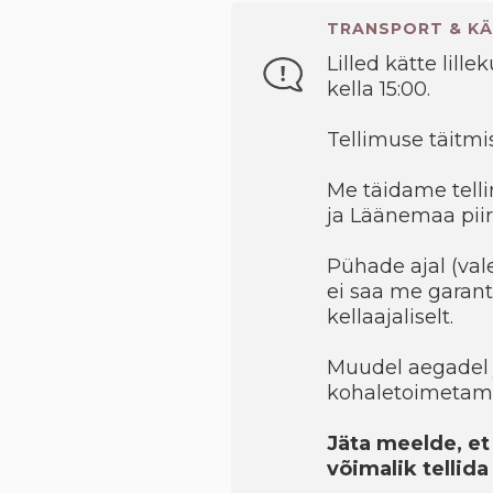
TRANSPORT & KÄ
Lilled kätte lille
kella 15:00.
Tellimuse täitmis
Me täidame telli
ja Läänemaa piir
Pühade ajal (val
ei saa me garant
kellaajaliselt.
Muudel aegadel 
kohaletoimetami
Jäta meelde, et
võimalik tellid