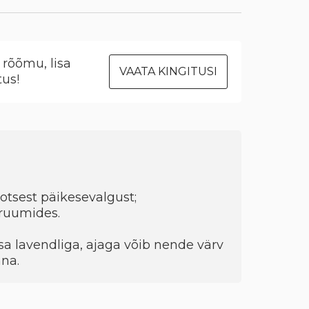
rõõmu, lisa
VAATA KINGITUSI
tus!
 otsest päikesevalgust;
ruumides.
a lavendliga, ajaga võib nende värv
na.