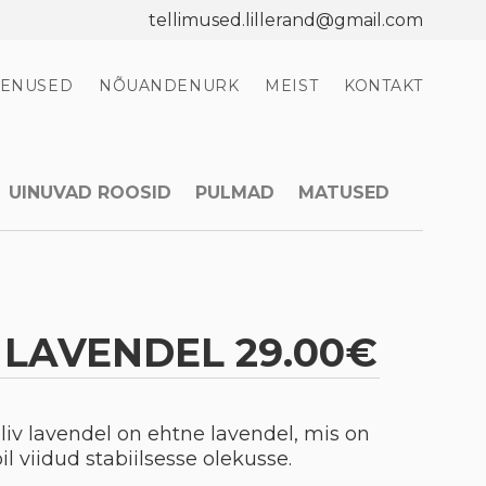
tellimused.lillerand@gmail.com
EENUSED
NÕUANDENURK
MEIST
KONTAKT
UINUVAD ROOSID
PULMAD
MATUSED
 LAVENDEL 29.00€
iliv lavendel on ehtne lavendel, mis on
l viidud stabiilsesse olekusse.