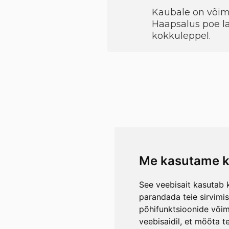
Kaubale on võimal
Haapsalus poe la
kokkuleppel.
Me kasutame k
See veebisait kasutab k
parandada teie sirvimi
põhifunktsioonide või
veebisaidil
,
et mõõta te