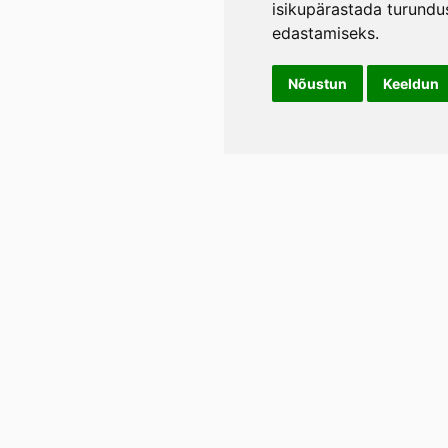
isikupärastada turundu
edastamiseks
.
Nõustun
Keeldun
Info
LIL
Üld- ja tagasimakse tingimused
Rann
Lään
Privaatsustingimused
E-p
Tel