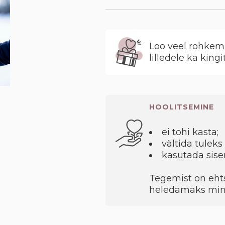
Loo veel rohkem 
lilledele ka kingi
HOOLITSEMINE
ei tohi kasta;
vältida tuleks
kasutada sise
Tegemist on ehts
heledamaks min