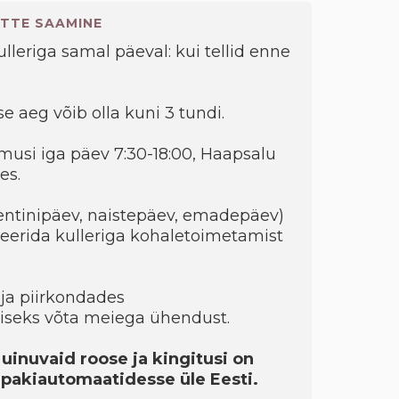
TTE SAAMINE
kulleriga samal päeval: kui tellid enne
e aeg võib olla kuni 3 tundi.
musi iga päev 7:30-18:00, Haapsalu
es.
entinipäev, naistepäev, emadepäev)
eerida kulleriga kohaletoimetamist
ja piirkondades
seks võta meiega ühendust.
 uinuvaid roose ja kingitusi on
a pakiautomaatidesse üle Eesti.