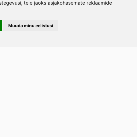
stegevusi
,
teie jaoks asjakohasemate reklaamide
Muuda minu eelistusi
LERAND OÜ
arootsi tee 1, Uuemõisa küla, Haapsalu
emaa 90401
ost
tellimused.lillerand@gmail.com
efon
+372 5814 1616