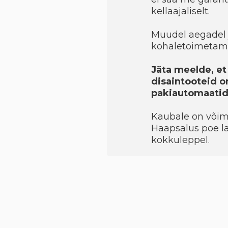
kellaajaliselt.
Muudel aegadel 
kohaletoimetami
Jäta meelde, et 
disaintooteid on
pakiautomaatide
Kaubale on võimal
Haapsalus poe la
kokkuleppel.