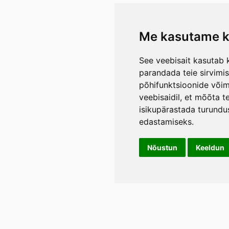
Me kasutame k
See veebisait kasutab k
parandada teie sirvimi
põhifunktsioonide või
veebisaidil
,
et mõõta te
isikupärastada turundu
edastamiseks
.
Nõustun
Keeldun