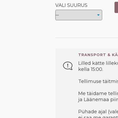
VALI SUURUS
TRANSPORT & KÄ
Lilled kätte lille
kella 15:00.
Tellimuse täitmis
Me täidame telli
ja Läänemaa piir
Pühade ajal (val
ei saa me garant