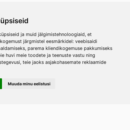
üpsiseid
üpsiseid ja muid jälgimistehnoloogiaid, et
skogemust järgmistel eesmärkidel:
veebisaidi
maldamiseks
,
parema kliendikogemuse pakkumiseks
ie huvi meie toodete ja teenuste vastu ning
stegevusi
,
teie jaoks asjakohasemate reklaamide
Muuda minu eelistusi