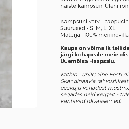
naiste kampsun. Üleni ro
Kampsuni värv - cappuci
Suurused - S, M, L, XL
Materjal: 100% meriinovilla
Kaupa on võimalik tellida
järgi kohapeale meie dis
Uuemõisa Haapsalu.
Mithio - unikaalne Eesti di
Skandinaavia rahvuslikest 
eeskuju
vanadest mustrite
segades neid kergelt - tu
kantavad rõivaesemed.