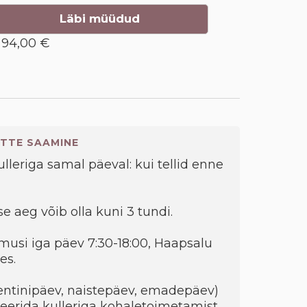
Läbi müüdud
94,00 €
TTE SAAMINE
kulleriga samal päeval: kui tellid enne
e aeg võib olla kuni 3 tundi.
musi iga päev 7:30-18:00, Haapsalu
es.
entinipäev, naistepäev, emadepäev)
eerida kulleriga kohaletoimetamist