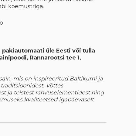
mbi koemustriga.
no
 pakiautomaati üle Eesti või tulla
ainipoodi, Rannarootsi tee 1,
sain, mis on inspireeritud Baltikumi ja
traditsioonidest. Võttes
st ja teistest rahvuselementidest ning
lemuseks kvaliteetsed igapäevaselt