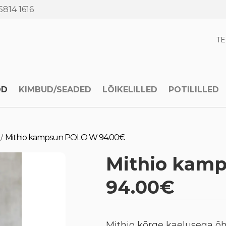
5814 1616
T
OD
KIMBUD/SEADED
LÕIKELILLED
POTILILLED
Mithio kampsun POLO W 94.00€
/
Mithio kam
94.00€
Mithio kõrge kaelusega õh