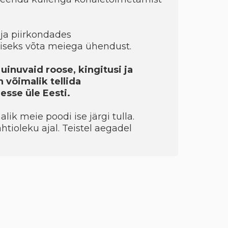
ja piirkondades
seks võta meiega ühendust.
uinuvaid roose, kingitusi ja
 võimalik tellida
sse üle Eesti.
ik meie poodi ise järgi tulla.
htioleku ajal. Teistel aegadel