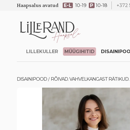
Haapsalus avatud
E-L
10-19
P
10-18
+372 
LILLEKULLER
MÜÜGIHITID
DISAINIPO
DISAINIPOOD
RÕIVAD. VAHVELKANGAST RÄTIKUD.
/