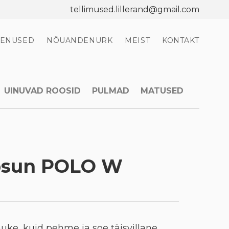
tellimused.lillerand@gmail.com
EENUSED
NÕUANDENURK
MEIST
KONTAKT
UINUVAD ROOSID
PULMAD
MATUSED
psun POLO W
uke, kuid pehme ja soe täisvillane