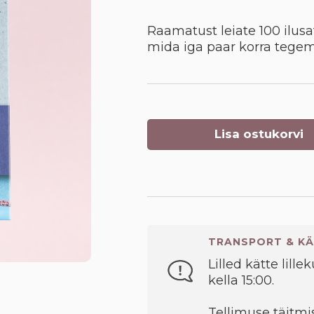
Raamatust leiate 100 ilusa
mida iga paar korra tege
Lisa ostukorvi
TRANSPORT & KÄ
Lilled kätte lille
kella 15:00.
Tellimuse täitmis