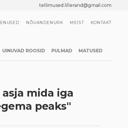
tellimused.lillerand@gmail.com
EENUSED
NÕUANDENURK
MEIST
KONTAKT
UINUVAD ROOSID
PULMAD
MATUSED
asja mida iga
tegema peaks"