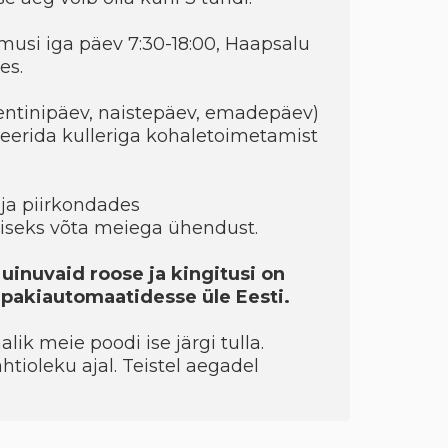
musi iga päev 7:30-18:00, Haapsalu
es.
entinipäev, naistepäev, emadepäev)
eerida kulleriga kohaletoimetamist
ja piirkondades
seks võta meiega ühendust.
 uinuvaid roose ja kingitusi on
a pakiautomaatidesse üle Eesti.
ik meie poodi ise järgi tulla.
htioleku ajal. Teistel aegadel