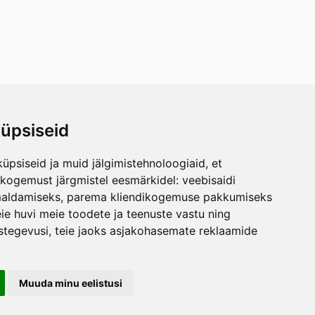
üpsiseid
üpsiseid ja muid jälgimistehnoloogiaid, et
skogemust järgmistel eesmärkidel:
veebisaidi
maldamiseks
,
parema kliendikogemuse pakkumiseks
ie huvi meie toodete ja teenuste vastu ning
stegevusi
,
teie jaoks asjakohasemate reklaamide
Muuda minu eelistusi