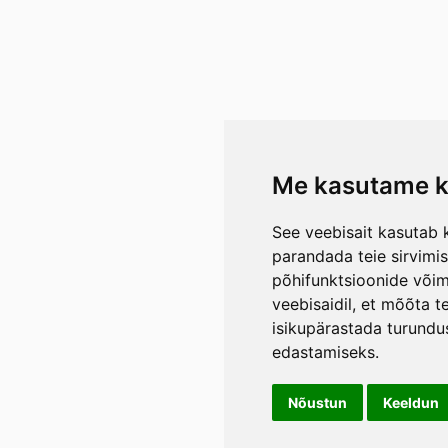
Me kasutame k
See veebisait kasutab k
parandada teie sirvimi
põhifunktsioonide või
veebisaidil
,
et mõõta te
isikupärastada turundu
edastamiseks
.
Nõustun
Keeldun