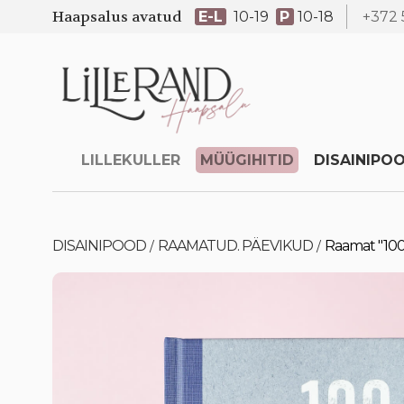
Haapsalus avatud
E-L
10-19
P
10-18
+372 
LILLEKULLER
MÜÜGIHITID
DISAINIPO
DISAINIPOOD
RAAMATUD. PÄEVIKUD
Raamat "100 
/
/