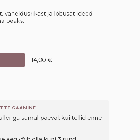
t, vaheldusrikast ja lõbusat ideed,
ma peaks.
14,00 €
TTE SAAMINE
kulleriga samal päeval: kui tellid enne
e aeg võib olla kuni 3 tundi.