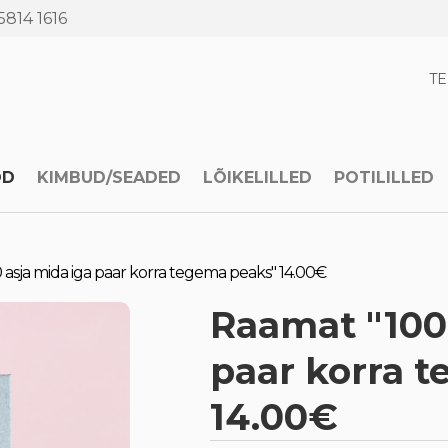
5814 1616
T
OD
KIMBUD/SEADED
LÕIKELILLED
POTILILLED
asja mida iga paar korra tegema peaks" 14.00€
Raamat "100 
paar korra 
14.00€