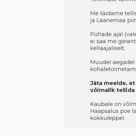
Me täidame telli
ja Läänemaa piir
Pühade ajal (val
ei saa me garant
kellaajaliselt.
Muudel aegadel 
kohaletoimetami
Jäta meelde, et
võimalik tellid
Kaubale on võimal
Haapsalus poe la
kokkuleppel.