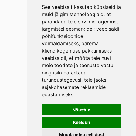
See veebisait kasutab küpsiseid ja
muid jälgimistehnoloogiaid, et
parandada teie sirvimiskogemust
järgmistel eesmärkidel:
veebisaidi
põhifunktsioonide
võimaldamiseks
,
parema
kliendikogemuse pakkumiseks
veebisaidil
,
et mõõta teie huvi
meie toodete ja teenuste vastu
ning isikupärastada
turundustegevusi
,
teie jaoks
asjakohasemate reklaamide
edastamiseks
.
Nõustun
Keeldun
Muuda minu eelistusi