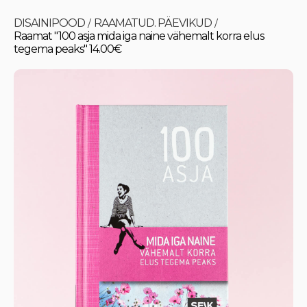
DISAINIPOOD
RAAMATUD. PÄEVIKUD
/
/
Raamat "100 asja mida iga naine vähemalt korra elus
tegema peaks" 14.00€