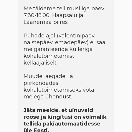
Me täidame tellimusi iga päev
7:30-18:00, Haapsalu ja
Läänemaa piires.
Pühade ajal (valentinipäev,
naistepäev, emadepäev) ei saa
me garanteerida kulleriga
kohaletoimetamist
kellaajaliselt.
Muudel aegadel ja
piirkondades
kohaletoimetamiseks võta
meiega ühendust.
Jäta meelde, et uinuvaid
roose ja kingitusi on võimalik
tellida pakiautomaatidesse
üle Eesti.