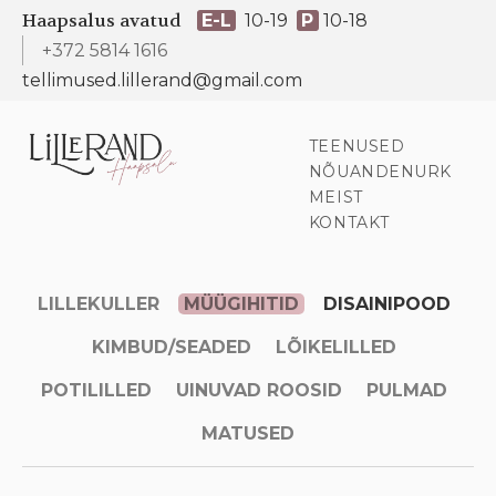
Haapsalus avatud
E-L
10-19
P
10-18
+372 5814 1616
tellimused.lillerand@gmail.com
TEENUSED
NÕUANDENURK
MEIST
KONTAKT
LILLEKULLER
MÜÜGIHITID
DISAINIPOOD
KIMBUD/SEADED
LÕIKELILLED
POTILILLED
UINUVAD ROOSID
PULMAD
MATUSED