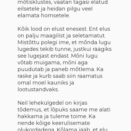
mõtisklustes, vaatan tagasi elatud
eilsetele ja heidan pilgu veel
elamata homsetele.
Kõik lood on elust enesest. Ent elus
on palju maagilist ja seletamatut.
Mistõttu polegi ime, et mõnda lugu
lugedes tekib tunne, justkui räägiks
see lugejast endast. Mõni lugu
võtab muigama, mõni aga
puudutab ja paneb mõtlema. Ka
raske ja kurb saab siin raamatus
omal moel kauniks ja
lootustandvaks.
Neil lehekülgedel on kirjas
tõdemus, et lõpuks saame me alati
hakkama ja tuleme toime. Ka
nende kõige keerulisemate
olukordadega. Kõlama jääb, et elu