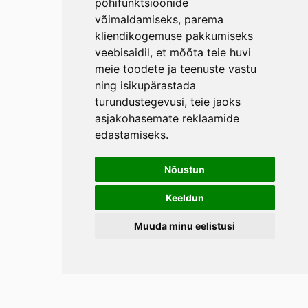
põhifunktsioonide
võimaldamiseks
,
parema
kliendikogemuse pakkumiseks
veebisaidil
,
et mõõta teie huvi
meie toodete ja teenuste vastu
ning isikupärastada
turundustegevusi
,
teie jaoks
asjakohasemate reklaamide
edastamiseks
.
Nõustun
Keeldun
Muuda minu eelistusi