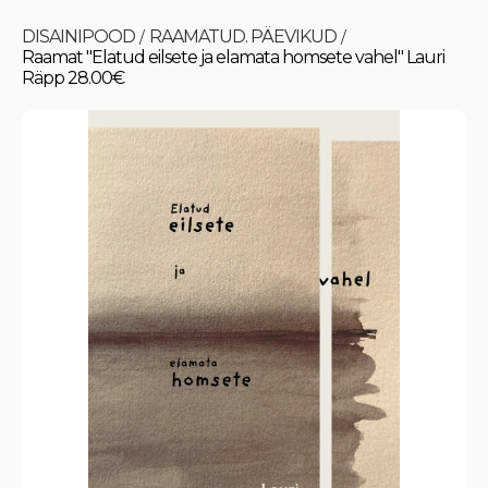
DISAINIPOOD
RAAMATUD. PÄEVIKUD
/
/
Raamat "Elatud eilsete ja elamata homsete vahel" Lauri
Räpp 28.00€