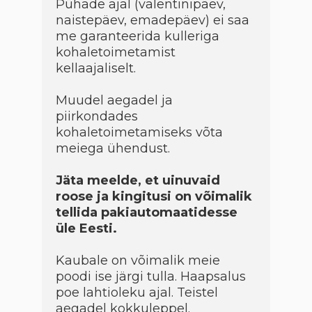
Pühade ajal (valentinipäev,
naistepäev, emadepäev) ei saa
me garanteerida kulleriga
kohaletoimetamist
kellaajaliselt.
Muudel aegadel ja
piirkondades
kohaletoimetamiseks võta
meiega ühendust.
Jäta meelde, et uinuvaid
roose ja kingitusi on võimalik
tellida pakiautomaatidesse
üle Eesti.
Kaubale on võimalik meie
poodi ise järgi tulla. Haapsalus
poe lahtioleku ajal. Teistel
aegadel kokkuleppel.