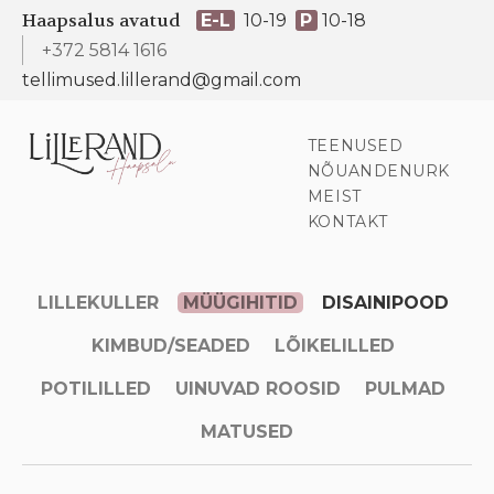
Haapsalus avatud
E-L
10-19
P
10-18
+372 5814 1616
tellimused.lillerand@gmail.com
TEENUSED
NÕUANDENURK
MEIST
KONTAKT
LILLEKULLER
MÜÜGIHITID
DISAINIPOOD
KIMBUD/SEADED
LÕIKELILLED
POTILILLED
UINUVAD ROOSID
PULMAD
MATUSED