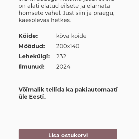
on alati elatud eilsete ja elamata
homsete vahel. Just siin ja praegu,
käesolevas hetkes.
Köide:
kõva köide
Mõõdud:
200x140
Lehekülgi:
232
Ilmunud:
2024
Võimalik tellida ka pakiautomaati
üle Eesti.
Lisa ostukorvi