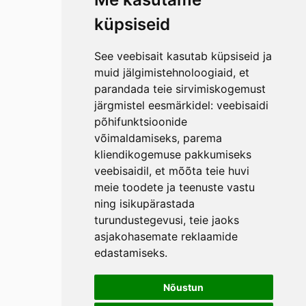
küpsiseid
See veebisait kasutab küpsiseid ja
muid jälgimistehnoloogiaid, et
parandada teie sirvimiskogemust
järgmistel eesmärkidel:
veebisaidi
põhifunktsioonide
võimaldamiseks
,
parema
kliendikogemuse pakkumiseks
veebisaidil
,
et mõõta teie huvi
meie toodete ja teenuste vastu
ning isikupärastada
turundustegevusi
,
teie jaoks
asjakohasemate reklaamide
edastamiseks
.
Nõustun