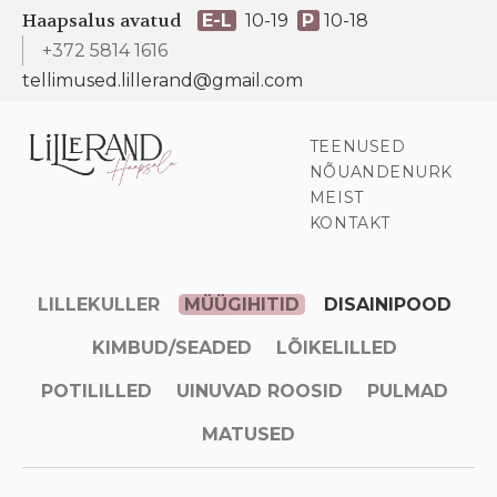
Haapsalus avatud
E-L
10-19
P
10-18
+372 5814 1616
tellimused.lillerand@gmail.com
TEENUSED
NÕUANDENURK
MEIST
KONTAKT
LILLEKULLER
MÜÜGIHITID
DISAINIPOOD
KIMBUD/SEADED
LÕIKELILLED
POTILILLED
UINUVAD ROOSID
PULMAD
MATUSED