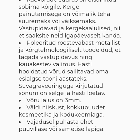
sobima kõigile. Kerge
painutamisega on võimalik teha
suuremaks või väiksemaks.
Vastupidavad ja kergekaalulised, nii
et saaksite neid igapäevaselt kanda.
Poleeritud roostevabast metallist
ja kõrgtehnoloogiliselt töödeldud, et
tagada vastupidavus ning
kauakestev välimus. Hästi
hooldatud võrud säilitavad oma
esialgse tooni aastateks.
Süvagraveeringuga kirjutatud
sõnum on selge ja hästi loetav.
Võru laius on 3mm.
Väldi niiskust, kokkupuudet
kosmeetika ja kodukeemiaga.
Vajadusel puhasta ehet
puuvillase või sametise lapiga.