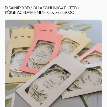
DISAINIPOOD
OLLA SÕNUMIGA EHTED
/
/
KÕIGE ÄGEDAM EMME käevõru 23.00€