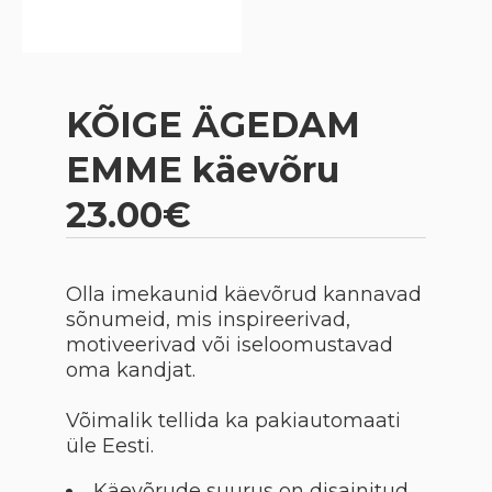
KÕIGE ÄGEDAM
EMME käevõru
23.00€
Olla imekaunid käevõrud kannavad
sõnumeid, mis inspireerivad,
motiveerivad või iseloomustavad
oma kandjat.
Võimalik tellida ka pakiautomaati
üle Eesti.
Käevõrude suurus on disainitud