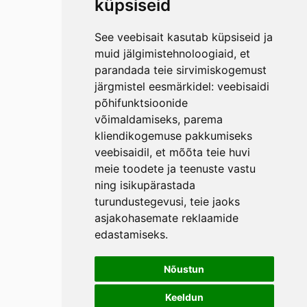
küpsiseid
See veebisait kasutab küpsiseid ja
muid jälgimistehnoloogiaid, et
parandada teie sirvimiskogemust
järgmistel eesmärkidel:
veebisaidi
põhifunktsioonide
võimaldamiseks
,
parema
kliendikogemuse pakkumiseks
veebisaidil
,
et mõõta teie huvi
meie toodete ja teenuste vastu
ning isikupärastada
turundustegevusi
,
teie jaoks
asjakohasemate reklaamide
edastamiseks
.
Nõustun
Keeldun