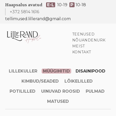
Haapsalus avatud
E-L
10-19
P
10-18
+372 5814 1616
tellimused.lillerand@gmail.com
TEENUSED
NÕUANDENURK
MEIST
KONTAKT
LILLEKULLER
MÜÜGIHITID
DISAINIPOOD
KIMBUD/SEADED
LÕIKELILLED
POTILILLED
UINUVAD ROOSID
PULMAD
MATUSED