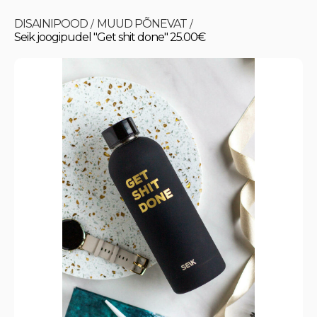
DISAINIPOOD
MUUD PÕNEVAT
/
/
Seik joogipudel "Get shit done" 25.00€