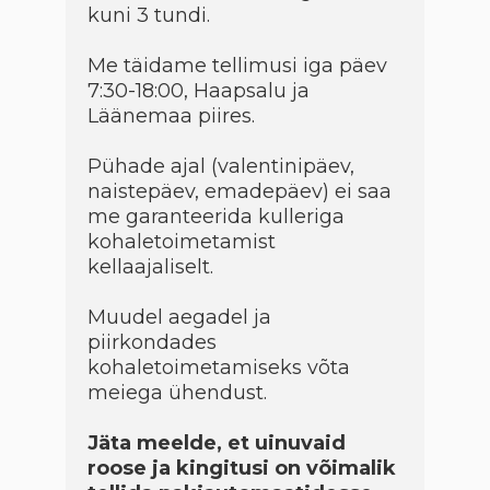
kuni 3 tundi.
Me täidame tellimusi iga päev
7:30-18:00, Haapsalu ja
Läänemaa piires.
Pühade ajal (valentinipäev,
naistepäev, emadepäev) ei saa
me garanteerida kulleriga
kohaletoimetamist
kellaajaliselt.
Muudel aegadel ja
piirkondades
kohaletoimetamiseks võta
meiega ühendust.
Jäta meelde, et uinuvaid
roose ja kingitusi on võimalik