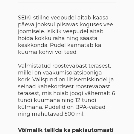
SEIKi stiilne veepudel aitab kaasa
päeva jooksul piisavas koguses vee
joomisele. Isiklik veepudel aitab
hoida kokku raha ning säästa
keskkonda. Pudel kannatab ka
kuuma kohvi või teed.
Valmistatud roostevabast terasest,
millel on vaakumisolatsiooniga
kork. Välispind on libisemiskindel ja
seinad kahekordsest roostevabast
terasest, mis hoiab joogi vähemalt 6
tundi kuumana ning 12 tundi
külmana. Pudelid on BPA-vabad
ning mahutavad 500 ml.
Võimalik tellida ka pakiautomaati