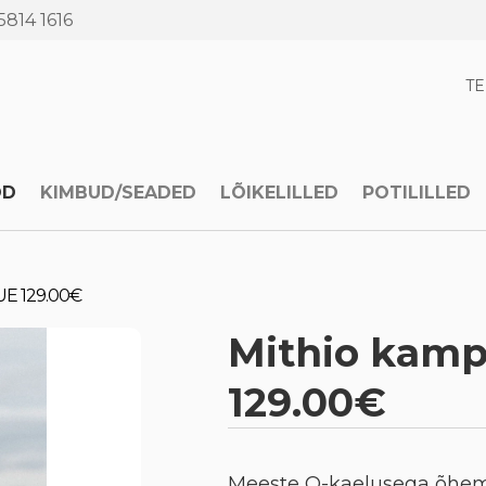
5814 1616
T
OD
KIMBUD/SEADED
LÕIKELILLED
POTILILLED
UE 129.00€
Mithio kam
129.00€
Meeste O-kaelusega õhem