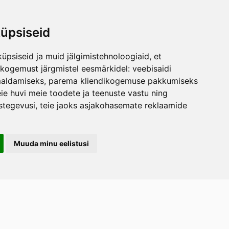
üpsiseid
üpsiseid ja muid jälgimistehnoloogiaid, et
skogemust järgmistel eesmärkidel:
veebisaidi
maldamiseks
,
parema kliendikogemuse pakkumiseks
ie huvi meie toodete ja teenuste vastu ning
stegevusi
,
teie jaoks asjakohasemate reklaamide
Muuda minu eelistusi