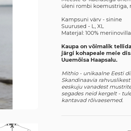
üleni rombi koemustriga, 
Kampsuni värv - sinine
Suurused - L, XL
Materjal: 100% meriinovilla
Kaupa on võimalik tellida
järgi kohapeale meie dis
Uuemõisa Haapsalu.
Mithio - unikaalne Eesti di
Skandinaavia rahvuslikest 
eeskuju
vanadest mustrite
segades neid kergelt - tu
kantavad rõivaesemed.