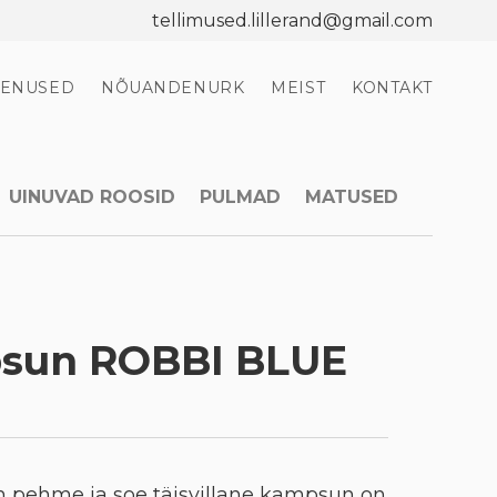
tellimused.lillerand@gmail.com
EENUSED
NÕUANDENURK
MEIST
KONTAKT
UINUVAD ROOSID
PULMAD
MATUSED
psun ROBBI BLUE
 pehme ja soe täisvillane kampsun on