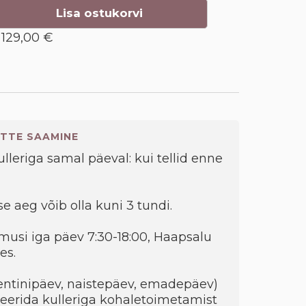
Lisa ostukorvi
129,00 €
TTE SAAMINE
kulleriga samal päeval: kui tellid enne
e aeg võib olla kuni 3 tundi.
musi iga päev 7:30-18:00, Haapsalu
es.
entinipäev, naistepäev, emadepäev)
eerida kulleriga kohaletoimetamist