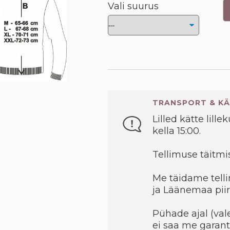
Vali suurus
TRANSPORT & KÄ
Lilled kätte lille
kella 15:00.
Tellimuse täitmis
Me täidame telli
ja Läänemaa piir
Pühade ajal (val
ei saa me garant