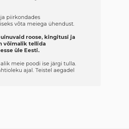
ja piirkondades
seks võta meiega ühendust.
uinuvaid roose, kingitusi ja
 võimalik tellida
sse üle Eesti.
ik meie poodi ise järgi tulla.
htioleku ajal. Teistel aegadel