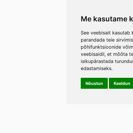
Me kasutame k
See veebisait kasutab k
parandada teie sirvimi
põhifunktsioonide või
veebisaidil
,
et mõõta te
isikupärastada turundu
edastamiseks
.
Nõustun
Keeldun