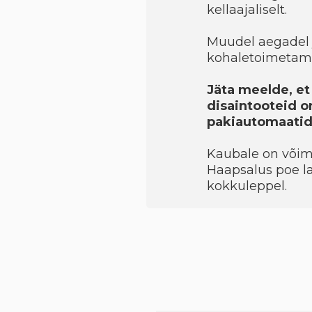
kellaajaliselt.
Muudel aegadel 
kohaletoimetami
Jäta meelde, et 
disaintooteid on
pakiautomaatide
Kaubale on võimal
Haapsalus poe la
kokkuleppel.