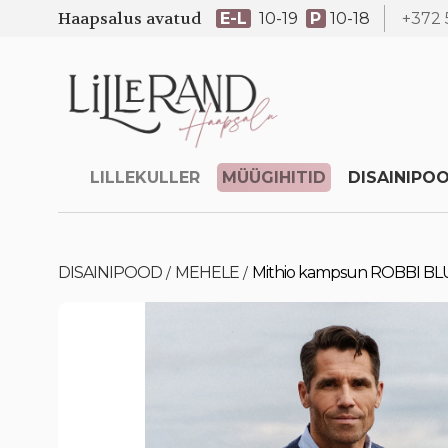
Haapsalus avatud
E-L
10-19
P
10-18
+372 
LILLEKULLER
MÜÜGIHITID
DISAINIPO
DISAINIPOOD
MEHELE
Mithio kampsun ROBBI BL
/
/