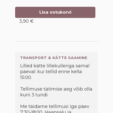
Lisa ostukorvi
3,90 €
TRANSPORT & KÄTTE SAAMINE
Lilled kätte lillekulleriga samal
päeval: kui tellid enne kella
15:00.
Tellimuse täitmise aeg võib olla
kuni 3 tundi.
Me täidame tellimusi iga päev
7:30-18:00, Haapsalu ja