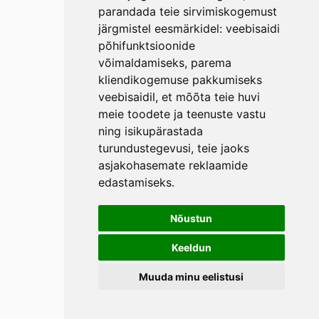
parandada teie sirvimiskogemust
järgmistel eesmärkidel:
veebisaidi
põhifunktsioonide
võimaldamiseks
,
parema
kliendikogemuse pakkumiseks
veebisaidil
,
et mõõta teie huvi
meie toodete ja teenuste vastu
ning isikupärastada
turundustegevusi
,
teie jaoks
asjakohasemate reklaamide
edastamiseks
.
Nõustun
Keeldun
Muuda minu eelistusi