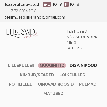
Haapsalus avatud
E-L
10-19
P
10-18
+372 5814 1616
tellimused.lillerand@gmail.com
TEENUSED
NÕUANDENURK
MEIST
KONTAKT
LILLEKULLER
MÜÜGIHITID
DISAINIPOOD
KIMBUD/SEADED
LÕIKELILLED
POTILILLED
UINUVAD ROOSID
PULMAD
MATUSED