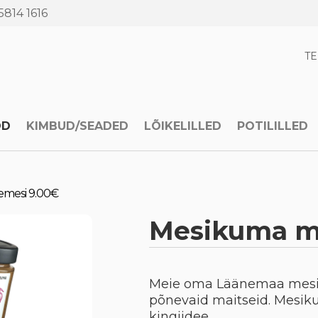
5814 1616
T
OD
KIMBUD/SEADED
LÕIKELILLED
POTILILLED
emesi 9.00€
Mesikuma m
Meie oma Läänemaa mesilas
põnevaid maitseid. Mesiku
kingiidee.