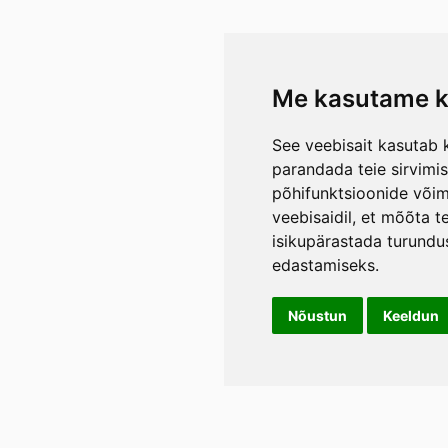
Me kasutame k
See veebisait kasutab k
parandada teie sirvimi
põhifunktsioonide või
veebisaidil
,
et mõõta te
isikupärastada turundu
edastamiseks
.
Nõustun
Keeldun