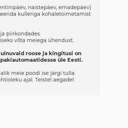
entinipäev, naistepäev, emadepäev)
eerida kulleriga kohaletoimetamist
ja piirkondades
seks võta meiega ühendust.
 uinuvaid roose ja kingitusi on
a pakiautomaatidesse üle Eesti.
ik meie poodi ise järgi tulla.
htioleku ajal. Teistel aegadel