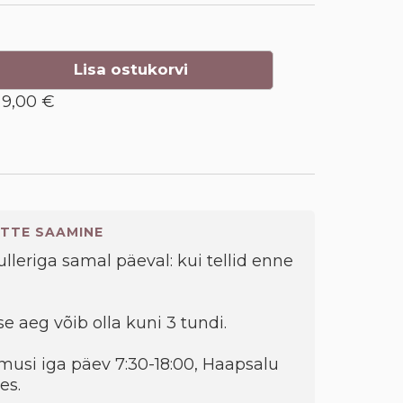
Lisa ostukorvi
9,00 €
TTE SAAMINE
kulleriga samal päeval: kui tellid enne
e aeg võib olla kuni 3 tundi.
musi iga päev 7:30-18:00, Haapsalu
es.