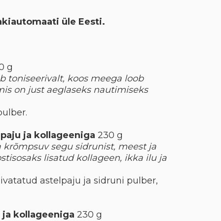
akiautomaati üle Eesti.
0 g
ub toniseerivalt, koos meega loob
s on just aeglaseks nautimiseks
pulber.
lpaju ja kollageeniga
230 g
 krõmpsuv segu sidrunist, meest ja
stisosaks lisatud kollageen, ikka ilu ja
vatatud astelpaju ja sidruni pulber,
 ja kollageeniga
230 g