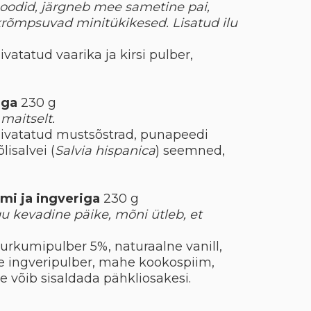
noodid, järgneb mee sametine pai,
krõmpsuvad minitükikesed. Lisatud ilu
vatatud vaarika ja kirsi pulber,
aga
230 g
 maitselt.
uivatatud mustsõstrad, punapeedi
lisalvei (
Salvia hispanica
) seemned,
umi ja ingveriga
230 g
gu kevadine päike, mõni ütleb, et
urkumipulber 5%, naturaalne vanill,
 ingveripulber, mahe kookospiim,
võib sisaldada pähkliosakesi.