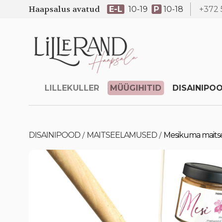
Haapsalus avatud
E-L
10-19
P
10-18
+372 
LILLEKULLER
MÜÜGIHITID
DISAINIPO
DISAINIPOOD
MAITSEELAMUSED
Mesikuma maits
/
/