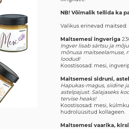
NB! Võimalik tellida ka p
Valikus erinevad maitsed:
Maitsemesi ingveriga
23
Ingver lisab särtsu ja mõj
mõnusa maitseelamuse, mi
loodud!
Koostisosad: mesi, ingveri
Maitsemesi sidruni, aste
Hapukas-magus, siidine ja
astelpajust. Salajaseks koo
tervise heaks!
Koostisosad: mesi, külmkui
hüdrolüüsitud kollageen.
Maitsemesi vaarika, kirsi