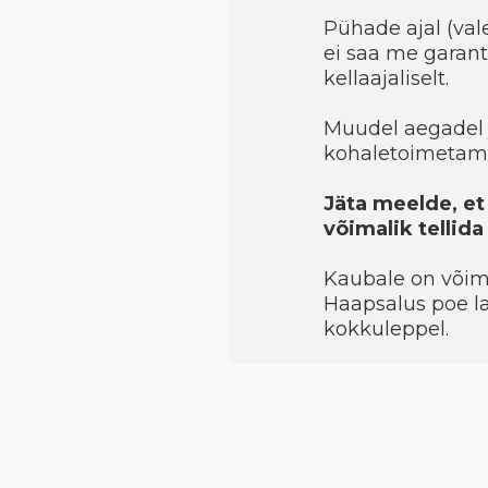
Pühade ajal (val
ei saa me garant
kellaajaliselt.
Muudel aegadel 
kohaletoimetami
Jäta meelde, et
võimalik tellid
Kaubale on võimal
Haapsalus poe la
kokkuleppel.