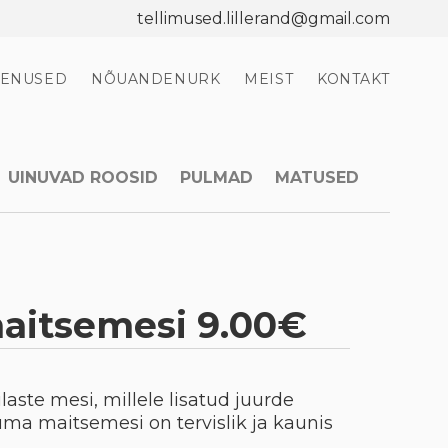
tellimused.lillerand@gmail.com
EENUSED
NÕUANDENURK
MEIST
KONTAKT
UINUVAD ROOSID
PULMAD
MATUSED
aitsemesi 9.00€
te mesi, millele lisatud juurde
ma maitsemesi on tervislik ja kaunis