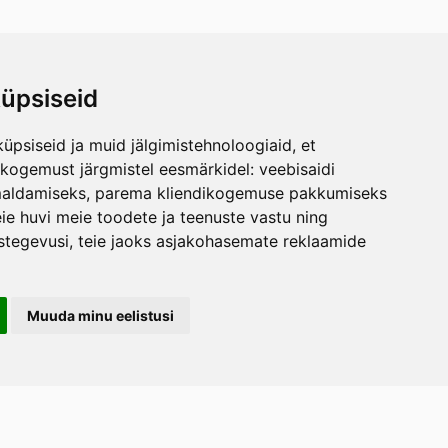
üpsiseid
üpsiseid ja muid jälgimistehnoloogiaid, et
skogemust järgmistel eesmärkidel:
veebisaidi
maldamiseks
,
parema kliendikogemuse pakkumiseks
ie huvi meie toodete ja teenuste vastu ning
stegevusi
,
teie jaoks asjakohasemate reklaamide
Muuda minu eelistusi