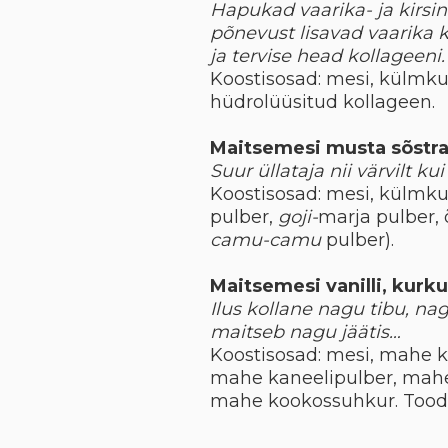
Hapukad vaarika- ja kirsi
põnevust lisavad vaarika 
ja tervise head kollageeni.
Koostisosad: mesi, külmkui
hüdrolüüsitud kollageen.
Maitsemesi musta sõstr
Suur üllataja nii värvilt kui
Koostisosad: mesi, külmk
pulber,
goji-
marja pulber, õ
camu-camu
pulber).
Maitsemesi vanilli, kurk
Ilus kollane nagu tibu, na
maitseb nagu jäätis…
Koostisosad: mesi, mahe k
mahe kaneelipulber, mahe
mahe kookossuhkur. Toode 