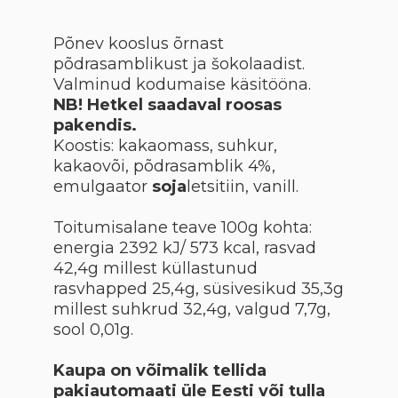
Põnev kooslus õrnast
põdrasamblikust ja šokolaadist.
Valminud kodumaise käsitööna.
NB! Hetkel saadaval roosas
pakendis.
Koostis: kakaomass, suhkur,
kakaovõi, põdrasamblik 4%,
emulgaator
soja
letsitiin, vanill.
Toitumisalane teave 100g kohta:
energia 2392 kJ/ 573 kcal, rasvad
42,4g millest küllastunud
rasvhapped 25,4g, süsivesikud 35,3g
millest suhkrud 32,4g, valgud 7,7g,
sool 0,01g.
Kaupa on võimalik tellida
pakiautomaati üle Eesti või tulla