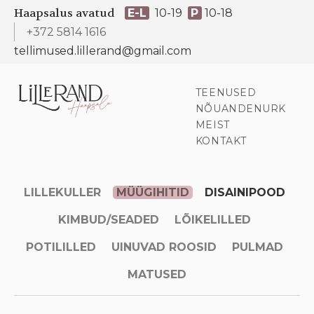
Haapsalus avatud
E-L
10-19
P
10-18
+372 5814 1616
tellimused.lillerand@gmail.com
TEENUSED
NÕUANDENURK
MEIST
KONTAKT
LILLEKULLER
MÜÜGIHITID
DISAINIPOOD
KIMBUD/SEADED
LÕIKELILLED
POTILILLED
UINUVAD ROOSID
PULMAD
MATUSED