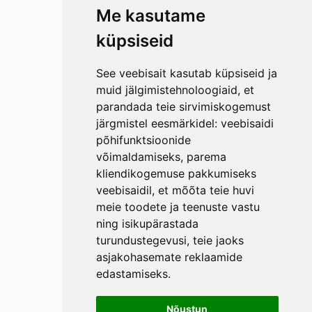
Me kasutame
küpsiseid
See veebisait kasutab küpsiseid ja
muid jälgimistehnoloogiaid, et
parandada teie sirvimiskogemust
järgmistel eesmärkidel:
veebisaidi
põhifunktsioonide
võimaldamiseks
,
parema
kliendikogemuse pakkumiseks
veebisaidil
,
et mõõta teie huvi
meie toodete ja teenuste vastu
ning isikupärastada
turundustegevusi
,
teie jaoks
asjakohasemate reklaamide
edastamiseks
.
Nõustun