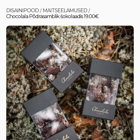
DISAINIPOOD
MAITSEELAMUSED
/
/
Chocolala Põdrasamblik šokolaadis 19.00€