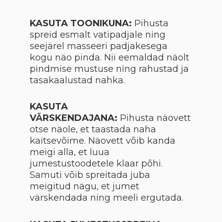
KASUTA TOONIKUNA:
Pihusta
spreid esmalt vatipadjale ning
seejärel masseeri padjakesega
kogu näo pinda. Nii eemaldad näolt
pindmise mustuse ning rahustad ja
tasakaalustad nahka.
KASUTA
VÄRSKENDAJANA:
Pihusta näovett
otse näole, et taastada naha
kaitsevõime. Näovett võib kanda
meigi alla, et luua
jumestustoodetele klaar põhi.
Samuti võib spreitada juba
meigitud nägu, et jumet
värskendada ning meeli ergutada.