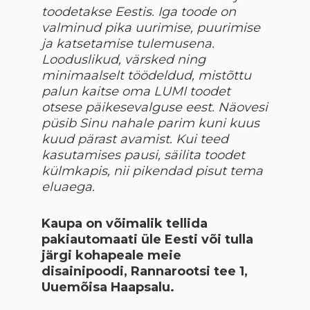
toodetakse Eestis. Iga toode on
valminud pika uurimise, puurimise
ja katsetamise tulemusena.
Looduslikud, värsked ning
minimaalselt töödeldud, mistõttu
palun kaitse oma LUMI toodet
otsese päikesevalguse eest. Näovesi
püsib Sinu nahale parim kuni kuus
kuud pärast avamist. Kui teed
kasutamises pausi, säilita toodet
külmkapis, nii pikendad pisut tema
eluaega.
Kaupa on võimalik tellida
pakiautomaati üle Eesti või tulla
järgi kohapeale meie
disainipoodi, Rannarootsi tee 1,
Uuemõisa Haapsalu.