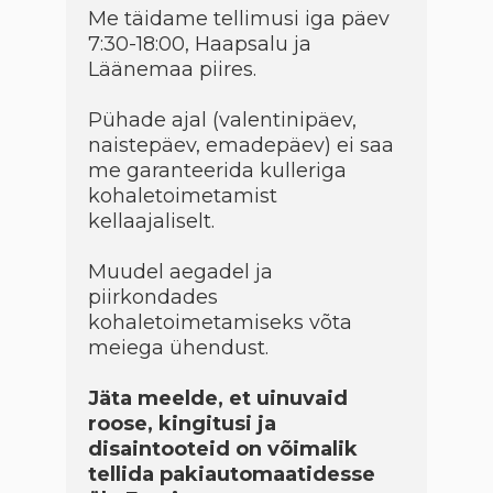
Me täidame tellimusi iga päev
7:30-18:00, Haapsalu ja
Läänemaa piires.
Pühade ajal (valentinipäev,
naistepäev, emadepäev) ei saa
me garanteerida kulleriga
kohaletoimetamist
kellaajaliselt.
Muudel aegadel ja
piirkondades
kohaletoimetamiseks võta
meiega ühendust.
Jäta meelde, et uinuvaid
roose, kingitusi ja
disaintooteid on võimalik
tellida pakiautomaatidesse