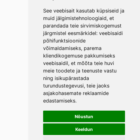
See veebisait kasutab küpsiseid ja
muid jälgimistehnoloogiaid, et
parandada teie sirvimiskogemust
järgmistel eesmärkidel:
veebisaidi
põhifunktsioonide
võimaldamiseks
,
parema
kliendikogemuse pakkumiseks
veebisaidil
,
et mõõta teie huvi
meie toodete ja teenuste vastu
ning isikupärastada
turundustegevusi
,
teie jaoks
asjakohasemate reklaamide
edastamiseks
.
Nõustun
Keeldun