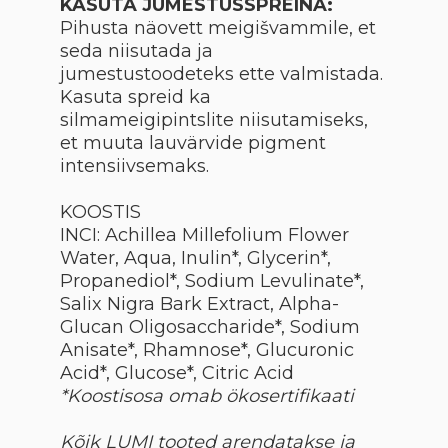
KASUTA JUMESTUSSPREINA:
Pihusta näovett meigišvammile, et
seda niisutada ja
jumestustoodeteks ette valmistada.
Kasuta spreid ka
silmameigipintslite niisutamiseks,
et muuta lauvärvide pigment
intensiivsemaks.
KOOSTIS
INCI: Achillea Millefolium Flower
Water, Aqua, Inulin*, Glycerin*,
Propanediol*, Sodium Levulinate*,
Salix Nigra Bark Extract, Alpha-
Glucan Oligosaccharide*, Sodium
Anisate*, Rhamnose*, Glucuronic
Acid*, Glucose*, Citric Acid
*Koostisosa omab ökosertifikaati
Kõik LUMI tooted arendatakse ja