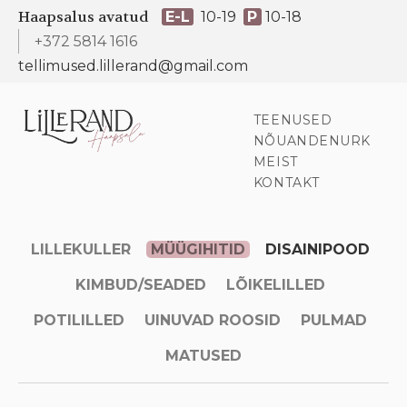
Haapsalus avatud
E-L
10-19
P
10-18
+372 5814 1616
tellimused.lillerand@gmail.com
TEENUSED
NÕUANDENURK
MEIST
KONTAKT
LILLEKULLER
MÜÜGIHITID
DISAINIPOOD
KIMBUD/SEADED
LÕIKELILLED
POTILILLED
UINUVAD ROOSID
PULMAD
MATUSED