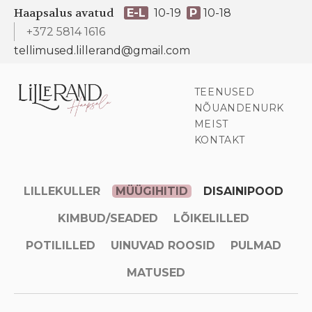
Haapsalus avatud
E-L
10-19
P
10-18
+372 5814 1616
tellimused.lillerand@gmail.com
TEENUSED
NÕUANDENURK
MEIST
KONTAKT
LILLEKULLER
MÜÜGIHITID
DISAINIPOOD
KIMBUD/SEADED
LÕIKELILLED
POTILILLED
UINUVAD ROOSID
PULMAD
MATUSED