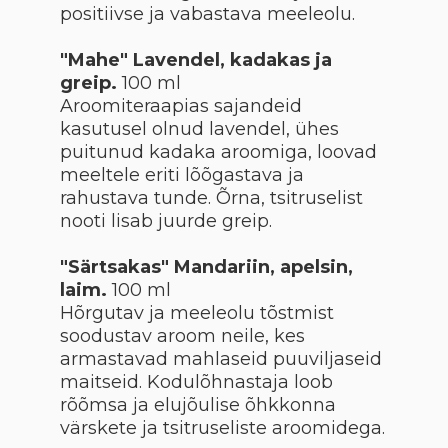
positiivse ja vabastava meeleolu.
"Mahe" Lavendel, kadakas ja
greip.
100 ml
Aroomiteraapias sajandeid
kasutusel olnud lavendel, ühes
puitunud kadaka aroomiga, loovad
meeltele eriti lõõgastava ja
rahustava tunde. Õrna, tsitruselist
nooti lisab juurde greip.
"Särtsakas" Mandariin, apelsin,
laim.
100 ml
Hõrgutav ja meeleolu tõstmist
soodustav aroom neile, kes
armastavad mahlaseid puuviljaseid
maitseid. Kodulõhnastaja loob
rõõmsa ja elujõulise õhkkonna
värskete ja tsitruseliste aroomidega.