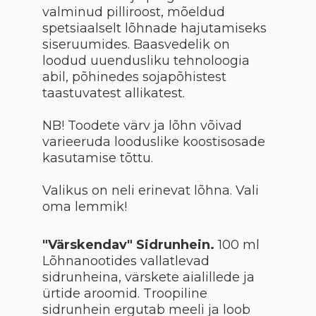
valminud pilliroost, mõeldud
spetsiaalselt lõhnade hajutamiseks
siseruumides. Baasvedelik on
loodud uuendusliku tehnoloogia
abil, põhinedes sojapõhistest
taastuvatest allikatest.
NB! Toodete värv ja lõhn võivad
varieeruda looduslike koostisosade
kasutamise tõttu.
Valikus on neli erinevat lõhna. Vali
oma lemmik!
"Värskendav" Sidrunhein.
100 ml
Lõhnanootides vallatlevad
sidrunheina, värskete aialillede ja
ürtide aroomid. Troopiline
sidrunhein ergutab meeli ja loob