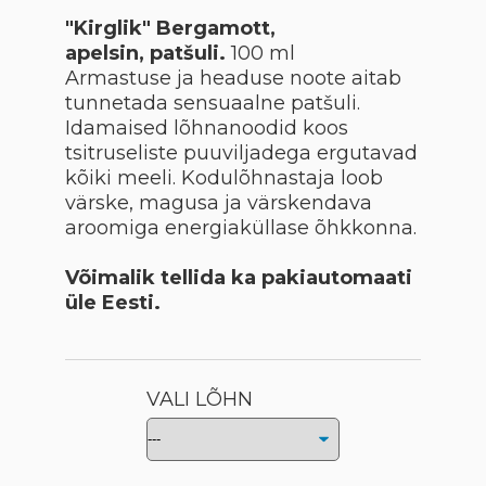
"Kirglik" Bergamott,
apelsin, patšuli.
100 ml
Armastuse ja headuse noote aitab
tunnetada sensuaalne patšuli.
Idamaised lõhnanoodid koos
tsitruseliste puuviljadega ergutavad
kõiki meeli. Kodulõhnastaja loob
värske, magusa ja värskendava
aroomiga energiaküllase õhkkonna.
Võimalik tellida ka pakiautomaati
üle Eesti.
VALI LÕHN