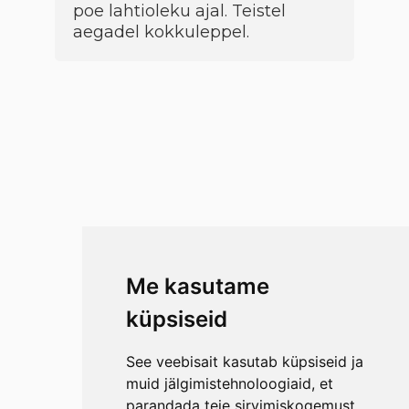
poe lahtioleku ajal. Teistel
aegadel kokkuleppel.
Me kasutame
küpsiseid
See veebisait kasutab küpsiseid ja
muid jälgimistehnoloogiaid, et
parandada teie sirvimiskogemust