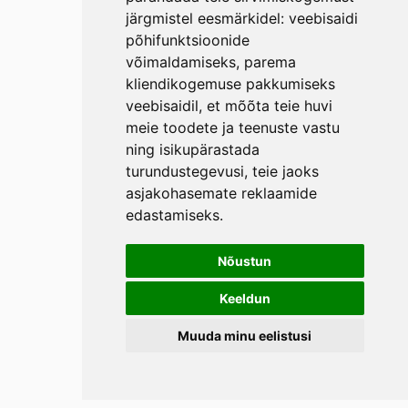
järgmistel eesmärkidel:
veebisaidi
põhifunktsioonide
võimaldamiseks
,
parema
kliendikogemuse pakkumiseks
veebisaidil
,
et mõõta teie huvi
meie toodete ja teenuste vastu
ning isikupärastada
turundustegevusi
,
teie jaoks
asjakohasemate reklaamide
edastamiseks
.
Nõustun
Keeldun
Muuda minu eelistusi