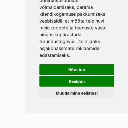
põhifunktsioonide
võimaldamiseks
,
parema
kliendikogemuse pakkumiseks
veebisaidil
,
et mõõta teie huvi
meie toodete ja teenuste vastu
ning isikupärastada
turundustegevusi
,
teie jaoks
asjakohasemate reklaamide
edastamiseks
.
Nõustun
Keeldun
Muuda minu eelistusi