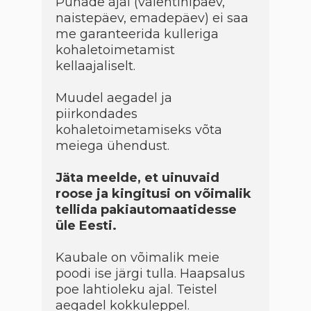
Pühade ajal (valentinipäev,
naistepäev, emadepäev) ei saa
me garanteerida kulleriga
kohaletoimetamist
kellaajaliselt.
Muudel aegadel ja
piirkondades
kohaletoimetamiseks võta
meiega ühendust.
Jäta meelde, et uinuvaid
roose ja kingitusi on võimalik
tellida pakiautomaatidesse
üle Eesti.
Kaubale on võimalik meie
poodi ise järgi tulla. Haapsalus
poe lahtioleku ajal. Teistel
aegadel kokkuleppel.