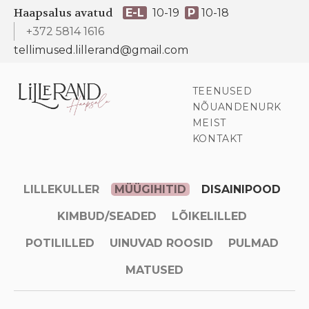
Haapsalus avatud
E-L
10-19
P
10-18
+372 5814 1616
tellimused.lillerand@gmail.com
TEENUSED
NÕUANDENURK
MEIST
KONTAKT
LILLEKULLER
MÜÜGIHITID
DISAINIPOOD
KIMBUD/SEADED
LÕIKELILLED
POTILILLED
UINUVAD ROOSID
PULMAD
MATUSED