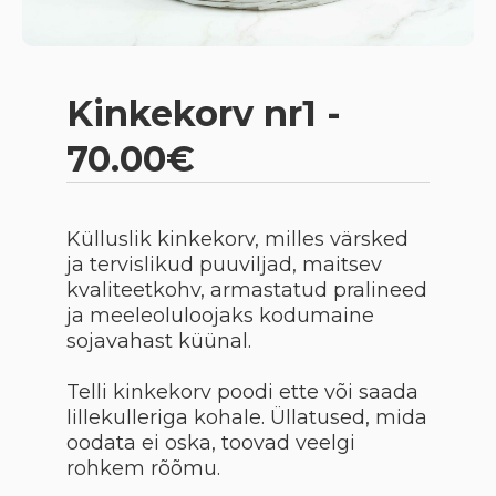
Kinkekorv nr1 -
70.00€
Külluslik kinkekorv, milles värsked
ja tervislikud puuviljad, maitsev
kvaliteetkohv, armastatud pralineed
ja meeleoluloojaks kodumaine
sojavahast küünal.
Telli kinkekorv poodi ette või saada
lillekulleriga kohale. Üllatused, mida
oodata ei oska, toovad veelgi
rohkem rõõmu.