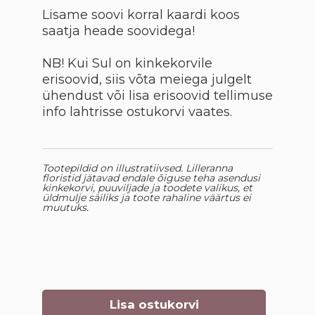
Lisame soovi korral kaardi koos
saatja heade soovidega!
NB! Kui Sul on kinkekorvile
erisoovid, siis võta meiega julgelt
ühendust või lisa erisoovid tellimuse
info lahtrisse ostukorvi vaates.
Tootepildid on illustratiivsed. Lilleranna
floristid jätavad endale õiguse teha asendusi
kinkekorvi, puuviljade ja toodete valikus, et
üldmulje säiliks ja toote rahaline väärtus ei
muutuks.
Lisa ostukorvi