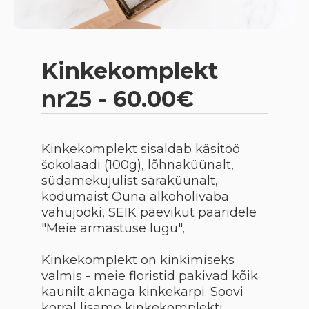
Kinkekomplekt
nr25 - 60.00€
Kinkekomplekt sisaldab käsitöö
šokolaadi (100g), lõhnaküünalt,
südamekujulist säraküünalt,
kodumaist Öuna alkoholivaba
vahujooki, SEIK päevikut paaridele
"Meie armastuse lugu",
Kinkekomplekt on kinkimiseks
valmis - meie floristid pakivad kõik
kaunilt aknaga kinkekarpi. Soovi
korral lisame kinkekomplekti