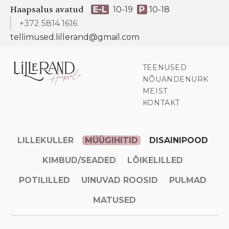
Haapsalus avatud
E-L
10-19
P
10-18
+372 5814 1616
tellimused.lillerand@gmail.com
TEENUSED
NÕUANDENURK
MEIST
KONTAKT
LILLEKULLER
MÜÜGIHITID
DISAINIPOOD
KIMBUD/SEADED
LÕIKELILLED
POTILILLED
UINUVAD ROOSID
PULMAD
MATUSED