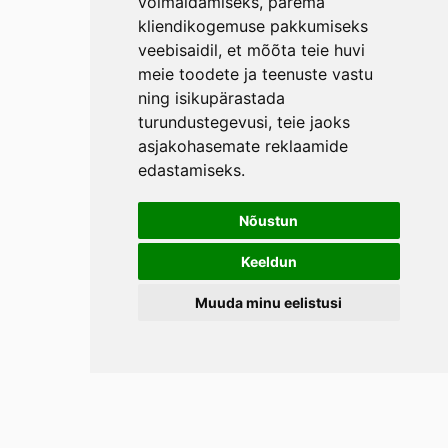
võimaldamiseks
,
parema
kliendikogemuse pakkumiseks
veebisaidil
,
et mõõta teie huvi
meie toodete ja teenuste vastu
ning isikupärastada
turundustegevusi
,
teie jaoks
asjakohasemate reklaamide
edastamiseks
.
Nõustun
Keeldun
Muuda minu eelistusi