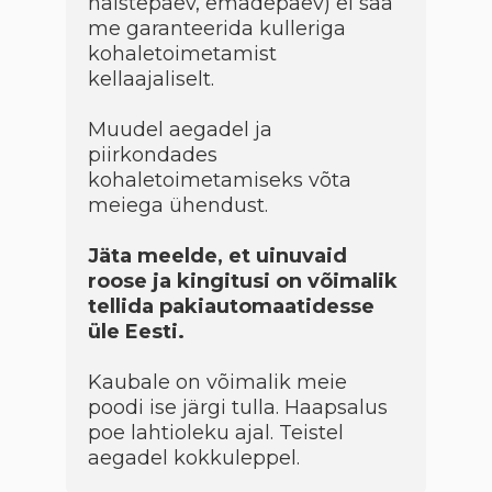
naistepäev, emadepäev) ei saa
me garanteerida kulleriga
kohaletoimetamist
kellaajaliselt.
Muudel aegadel ja
piirkondades
kohaletoimetamiseks võta
meiega ühendust.
Jäta meelde, et uinuvaid
roose ja kingitusi on võimalik
tellida pakiautomaatidesse
üle Eesti.
Kaubale on võimalik meie
poodi ise järgi tulla. Haapsalus
poe lahtioleku ajal. Teistel
aegadel kokkuleppel.