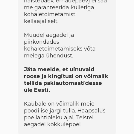
naistepäev, emadepäev) ei saa
me garanteerida kulleriga
kohaletoimetamist
kellaajaliselt.
Muudel aegadel ja
piirkondades
kohaletoimetamiseks võta
meiega ühendust.
Jäta meelde, et uinuvaid
roose ja kingitusi on võimalik
tellida pakiautomaatidesse
üle Eesti.
Kaubale on võimalik meie
poodi ise järgi tulla. Haapsalus
poe lahtioleku ajal. Teistel
aegadel kokkuleppel.