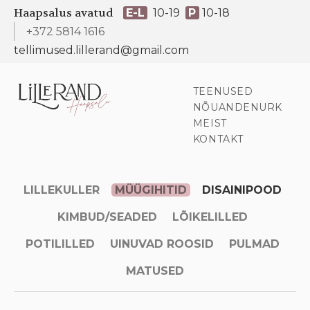
Haapsalus avatud
E-L
10-19
P
10-18
+372 5814 1616
tellimused.lillerand@gmail.com
TEENUSED
NÕUANDENURK
MEIST
KONTAKT
LILLEKULLER
MÜÜGIHITID
DISAINIPOOD
KIMBUD/SEADED
LÕIKELILLED
POTILILLED
UINUVAD ROOSID
PULMAD
MATUSED