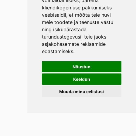
võimaldamiseks
,
parema
kliendikogemuse pakkumiseks
veebisaidil
,
et mõõta teie huvi
meie toodete ja teenuste vastu
ning isikupärastada
turundustegevusi
,
teie jaoks
asjakohasemate reklaamide
edastamiseks
.
Nõustun
Keeldun
Muuda minu eelistusi