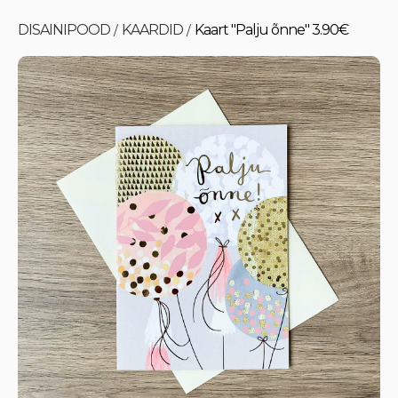
DISAINIPOOD
KAARDID
Kaart "Palju õnne" 3.90€
/
/