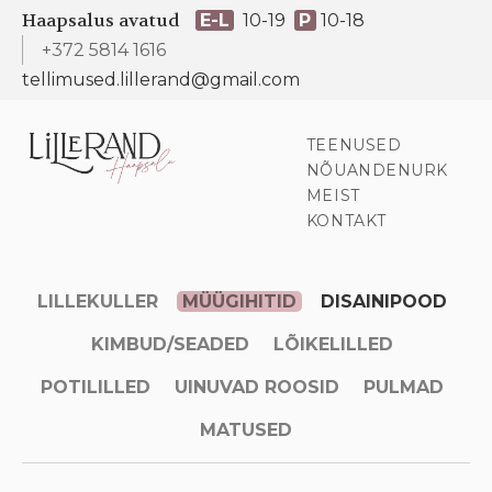
Haapsalus avatud
E-L
10-19
P
10-18
+372 5814 1616
tellimused.lillerand@gmail.com
TEENUSED
NÕUANDENURK
MEIST
KONTAKT
LILLEKULLER
MÜÜGIHITID
DISAINIPOOD
KIMBUD/SEADED
LÕIKELILLED
POTILILLED
UINUVAD ROOSID
PULMAD
MATUSED