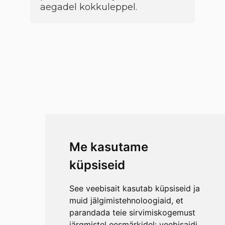
aegadel kokkuleppel.
Me kasutame
küpsiseid
See veebisait kasutab küpsiseid ja
muid jälgimistehnoloogiaid, et
parandada teie sirvimiskogemust
järgmistel eesmärkidel:
veebisaidi