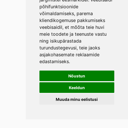
põhifunktsioonide
võimaldamiseks
,
parema
kliendikogemuse pakkumiseks
veebisaidil
,
et mõõta teie huvi
meie toodete ja teenuste vastu
ning isikupärastada
turundustegevusi
,
teie jaoks
asjakohasemate reklaamide
edastamiseks
.
Nõustun
Keeldun
Muuda minu eelistusi