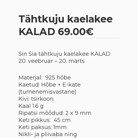
Tähtkuju kaelakee
KALAD 69.00€
Sin Sia tähtkuju kaelakee
KALAD
20. veebruar – 20. märts
Materjal: 925 hõbe
Kaetud: Hõbe + E-kate
(tumenemisvastane)
Kivi: tsirkoon
Kaal 1.6 g
Ripatsi mõõdud: 2 x 9 mm
Keti pikkus: 45 cm
Keti paksus: 1mm
Nikli- ja pliivaba ning