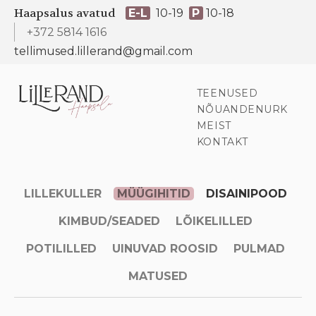
Haapsalus avatud
E-L
10-19
P
10-18
+372 5814 1616
tellimused.lillerand@gmail.com
TEENUSED
NÕUANDENURK
MEIST
KONTAKT
LILLEKULLER
MÜÜGIHITID
DISAINIPOOD
KIMBUD/SEADED
LÕIKELILLED
POTILILLED
UINUVAD ROOSID
PULMAD
MATUSED