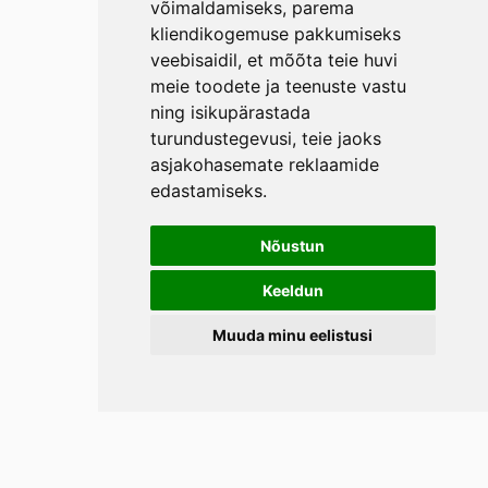
võimaldamiseks
,
parema
kliendikogemuse pakkumiseks
veebisaidil
,
et mõõta teie huvi
meie toodete ja teenuste vastu
ning isikupärastada
turundustegevusi
,
teie jaoks
asjakohasemate reklaamide
edastamiseks
.
Nõustun
Keeldun
Muuda minu eelistusi