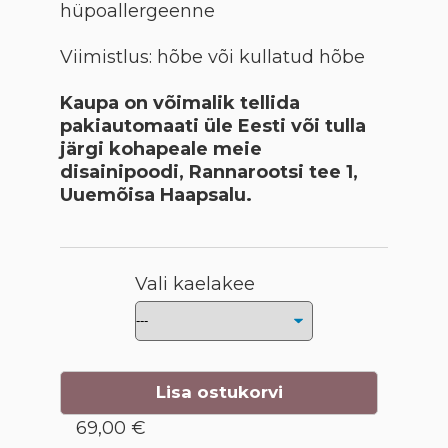
hüpoallergeenne
Viimistlus: hõbe või kullatud hõbe
Kaupa on võimalik tellida
pakiautomaati üle Eesti või tulla
järgi kohapeale meie
disainipoodi, Rannarootsi tee 1,
Uuemõisa Haapsalu.
Vali kaelakee
Lisa ostukorvi
69,00 €