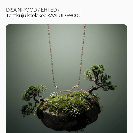
DISAINIPOOD
EHTED
/
/
Tähtkuju kaelakee KAALUD 69.00€