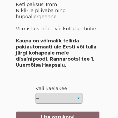
Keti paksus: 1mm
Nikli- ja pliivaba ning
hüpoallergeenne
Viimistlus: hõbe või kullatud hõbe
Kaupa on võimalik tellida
pakiautomaati üle Eesti või tulla
järgi kohapeale meie
disainipoodi, Rannarootsi tee 1,
Uuemõisa Haapsalu.
Vali kaelakee
Lisa ostukorvi