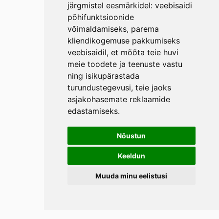
järgmistel eesmärkidel:
veebisaidi
põhifunktsioonide
võimaldamiseks
,
parema
kliendikogemuse pakkumiseks
veebisaidil
,
et mõõta teie huvi
meie toodete ja teenuste vastu
ning isikupärastada
turundustegevusi
,
teie jaoks
asjakohasemate reklaamide
edastamiseks
.
Nõustun
Keeldun
Muuda minu eelistusi