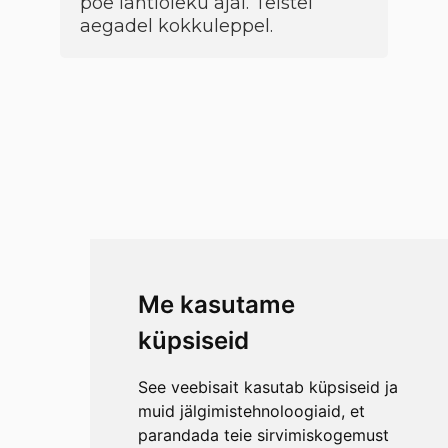
poe lahtioleku ajal. Teistel
aegadel kokkuleppel.
Me kasutame
küpsiseid
See veebisait kasutab küpsiseid ja
muid jälgimistehnoloogiaid, et
parandada teie sirvimiskogemust