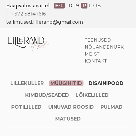
Haapsalus avatud
E-L
10-19
P
10-18
+372 5814 1616
tellimused.lillerand@gmail.com
TEENUSED
NÕUANDENURK
MEIST
KONTAKT
LILLEKULLER
MÜÜGIHITID
DISAINIPOOD
KIMBUD/SEADED
LÕIKELILLED
POTILILLED
UINUVAD ROOSID
PULMAD
MATUSED