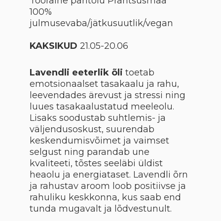
Tooraine päritolu Prantsusmaa
100%
julmusevaba/jätkusuutlik/vegan
KAKSIKUD
21.05-20.06
Lavendli eeterlik õli
toetab
emotsionaalset tasakaalu ja rahu,
leevendades ärevust ja stressi ning
luues tasakaalustatud meeleolu.
Lisaks soodustab suhtlemis- ja
väljendusoskust, suurendab
keskendumisvõimet ja vaimset
selgust ning parandab une
kvaliteeti, tõstes seeläbi üldist
heaolu ja energiataset. Lavendli õrn
ja rahustav aroom loob positiivse ja
rahuliku keskkonna, kus saab end
tunda mugavalt ja lõdvestunult.