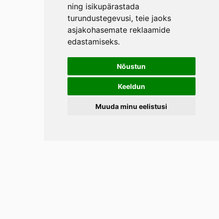
ning isikupärastada
turundustegevusi
,
teie jaoks
asjakohasemate reklaamide
edastamiseks
.
Nõustun
Keeldun
Muuda minu eelistusi