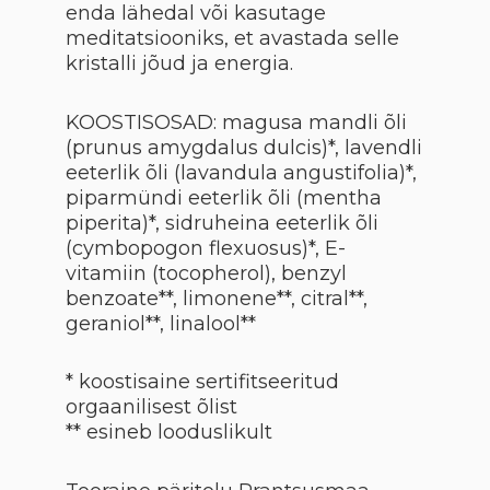
enda lähedal või kasutage
meditatsiooniks, et avastada selle
kristalli jõud ja energia.
KOOSTISOSAD: magusa mandli õli
(prunus amygdalus dulcis)*, lavendli
eeterlik õli (lavandula angustifolia)*,
piparmündi eeterlik õli (mentha
piperita)*, sidruheina eeterlik õli
(cymbopogon flexuosus)*, E-
vitamiin (tocopherol), benzyl
benzoate**, limonene**, citral**,
geraniol**, linalool**
* koostisaine sertifitseeritud
orgaanilisest õlist
** esineb looduslikult