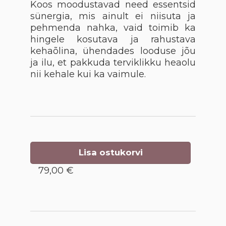
Koos moodustavad need essentsid
sünergia, mis ainult ei niisuta ja
pehmenda nahka, vaid toimib ka
hingele kosutava ja rahustava
kehaõlina, ühendades looduse jõu
ja ilu, et pakkuda terviklikku heaolu
nii kehale kui ka vaimule.
Lisa ostukorvi
79,00 €