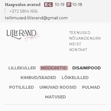
Haapsalus avatud
E-L
10-19
P
10-18
+372 5814 1616
tellimused.lillerand@gmail.com
TEENUSED
NÕUANDENURK
MEIST
KONTAKT
LILLEKULLER
MÜÜGIHITID
DISAINIPOOD
KIMBUD/SEADED
LÕIKELILLED
POTILILLED
UINUVAD ROOSID
PULMAD
MATUSED