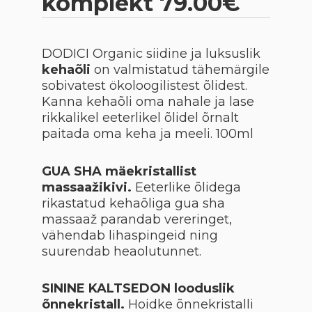
komplekt 79.00€
DODICI Organic siidine ja luksuslik
kehaõli
on valmistatud tähemärgile
sobivatest ökoloogilistest õlidest.
Kanna kehaõli oma nahale ja lase
rikkalikel eeterlikel õlidel õrnalt
paitada oma keha ja meeli. 100ml
GUA SHA mäekristallist
massaažikivi.
Eeterlike õlidega
rikastatud kehaõliga gua sha
massaaž parandab vereringet,
vähendab lihaspingeid ning
suurendab heaolutunnet.
SININE KALTSEDON looduslik
õnnekristall.
Hoidke õnnekristalli