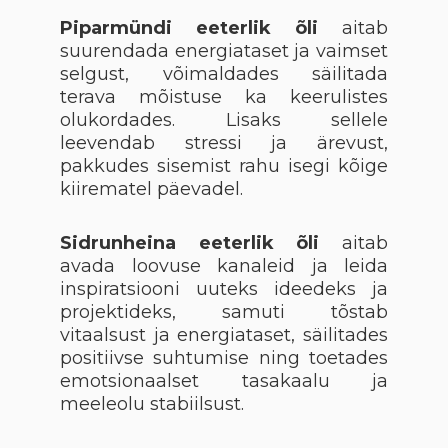
Piparmündi eeterlik õli
aitab
suurendada energiataset ja vaimset
selgust, võimaldades säilitada
terava mõistuse ka keerulistes
olukordades. Lisaks sellele
leevendab stressi ja ärevust,
pakkudes sisemist rahu isegi kõige
kiirematel päevadel.
Sidrunheina eeterlik õli
aitab
avada loovuse kanaleid ja leida
inspiratsiooni uuteks ideedeks ja
projektideks, samuti tõstab
vitaalsust ja energiataset, säilitades
positiivse suhtumise ning toetades
emotsionaalset tasakaalu ja
meeleolu stabiilsust.