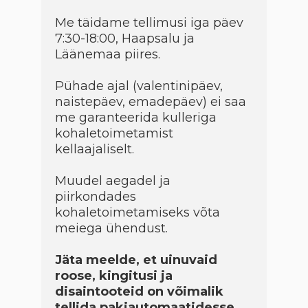
Me täidame tellimusi iga päev
7:30-18:00, Haapsalu ja
Läänemaa piires.
Pühade ajal (valentinipäev,
naistepäev, emadepäev) ei saa
me garanteerida kulleriga
kohaletoimetamist
kellaajaliselt.
Muudel aegadel ja
piirkondades
kohaletoimetamiseks võta
meiega ühendust.
Jäta meelde, et uinuvaid
roose, kingitusi ja
disaintooteid on võimalik
tellida pakiautomaatidesse