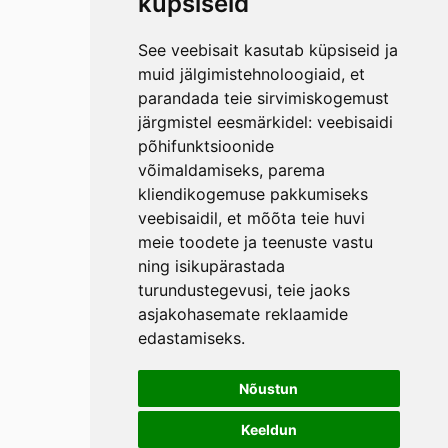
küpsiseid
See veebisait kasutab küpsiseid ja
muid jälgimistehnoloogiaid, et
parandada teie sirvimiskogemust
järgmistel eesmärkidel:
veebisaidi
põhifunktsioonide
võimaldamiseks
,
parema
kliendikogemuse pakkumiseks
veebisaidil
,
et mõõta teie huvi
meie toodete ja teenuste vastu
ning isikupärastada
turundustegevusi
,
teie jaoks
asjakohasemate reklaamide
edastamiseks
.
Nõustun
Keeldun