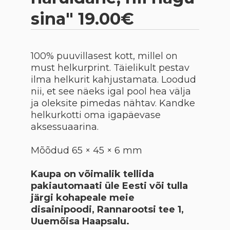
sina" 19.00€
100% puuvillasest kott, millel on
must helkurprint. Täielikult pestav
ilma helkurit kahjustamata. L
oodud
nii, et see näeks igal pool hea välja
ja oleksite pimedas nähtav. Kandke
helkurkotti oma igapäevase
aksessuaarina.
Mõõdud 65 × 45 × 6 mm
Kaupa on võimalik tellida
pakiautomaati üle Eesti või tulla
järgi kohapeale meie
disainipoodi, Rannarootsi tee 1,
Uuemõisa Haapsalu.