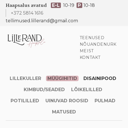
Haapsalus avatud
E-L
10-19
P
10-18
+372 5814 1616
tellimused.lillerand@gmail.com
TEENUSED
NÕUANDENURK
MEIST
KONTAKT
LILLEKULLER
MÜÜGIHITID
DISAINIPOOD
KIMBUD/SEADED
LÕIKELILLED
POTILILLED
UINUVAD ROOSID
PULMAD
MATUSED