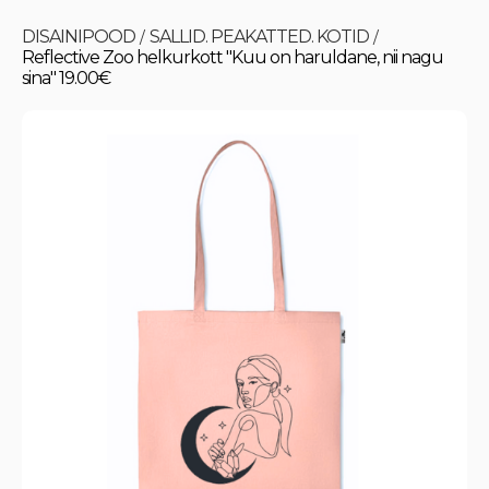
DISAINIPOOD
SALLID. PEAKATTED. KOTID
/
/
Reflective Zoo helkurkott "Kuu on haruldane, nii nagu
sina" 19.00€